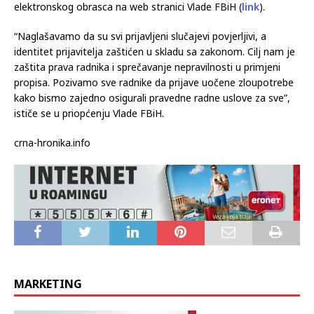
Prijave se mogu podnijeti putem e-
maila
zastitaradnika@fbihvlada.gov.ba
ili anonimno putem
elektronskog obrasca na web stranici Vlade FBiH (
link
).
“Naglašavamo da su svi prijavljeni slučajevi povjerljivi, a
identitet prijavitelja zaštićen u skladu sa zakonom. Cilj nam je
zaštita prava radnika i sprečavanje nepravilnosti u primjeni
propisa. Pozivamo sve radnike da prijave uočene zloupotrebe
kako bismo zajedno osigurali pravedne radne uslove za sve”,
ističe se u priopćenju Vlade FBiH.
crna-hronika.info