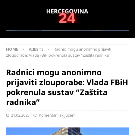
HOME
VIJESTI
Radnici mogu anonimno prijaviti
zlouporabe: Vlada FBiH pokrenula sustav “Zaštita radnika”
Radnici mogu anonimno
prijaviti zlouporabe: Vlada FBiH
pokrenula sustav “Zaštita
radnika”