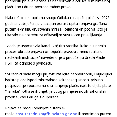
Na službenoj web stranici Vlade otvorena je posebna e-mail
adresa, kao i elektronski obrazac, putem kojih se mogu
podnositi prijave vezane za nepoštivanje odluke o minimalnoj
plaći, kao i druge povrede radnih prava.
Nakon što je stupila na snagu Odluka o najnižoj plaći za 2025.
godinu, zabilježen je značajan porast upita i prijava građana
putem e-maila, društvenih mreža i telefonskih poziva, što je
ukazalo na potrebu za efikasnijim sustavom prijavljivanja.
“Vlada je uspostavila kanal “Zaštita radnika” kako bi ubrzala
proces obrade prijava i omogućila pravovremenu reakciju
nadležnih institucija” navedeno je u priopćenju Ureda Vlade
FBiH za odnose s javnošću.
Svi radnici sada mogu prijaviti različite nepravilnosti, uključujući
isplate plaća ispod minimalnog zakonskog iznosa, prisilno
potpisivanje sporazuma o smanjenju plaće, isplatu dijela plate
“na ruke”, otkaze ili prijetnje zbog primjene novih zakonskih
propisa, kao i druge zlouporabe.