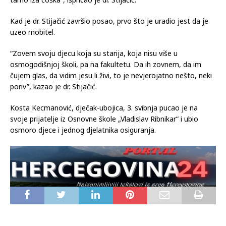
to pitanje? Ništa, slagao sam, nisam joj smio kazati! Što ću
joj reći?! Da, da, eno, mrtva je, unutra, na pet metara iza nas,
tamo iza ćoška”, ispričao je dr. Stijačić.
Kad je dr. Stijačić završio posao, prvo što je uradio jest da je
uzeo mobitel.
“Zovem svoju djecu koja su starija, koja nisu više u
osmogodišnjoj školi, pa na fakultetu. Da ih zovnem, da im
čujem glas, da vidim jesu li živi, to je nevjerojatno nešto, neki
poriv”, kazao je dr. Stijačić.
Kosta Kecmanović, dječak-ubojica, 3. svibnja pucao je na
svoje prijatelje iz Osnovne škole „Vladislav Ribnikar“ i ubio
osmoro djece i jednog djelatnika osiguranja.