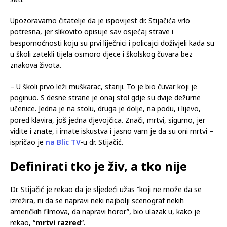
emisiji dr. Slavice Đukić Dejanović na Blic televiziji, o dva
stravična masovna ubojstva koja su potresla Srbiju u samo 48
sati.
Upozoravamo čitatelje da je ispovijest dr. Stijačića vrlo
potresna, jer slikovito opisuje sav osjećaj strave i
bespomoćnosti koju su prvi liječnici i policajci doživjeli kada su
u školi zatekli tijela osmoro djece i školskog čuvara bez
znakova života.
– U školi prvo leži muškarac, stariji. To je bio čuvar koji je
poginuo. S desne strane je onaj stol gdje su dvije dežurne
učenice. Jedna je na stolu, druga je dolje, na podu, i lijevo,
pored klavira, još jedna djevojčica. Znači, mrtvi, sigurno, jer
vidite i znate, i imate iskustva i jasno vam je da su oni mrtvi –
ispričao je
na Blic TV
-u dr. Stijačić.
Definirati tko je živ, a tko nije
Dr. Stijačić je rekao da je sljedeći užas “koji ne može da se