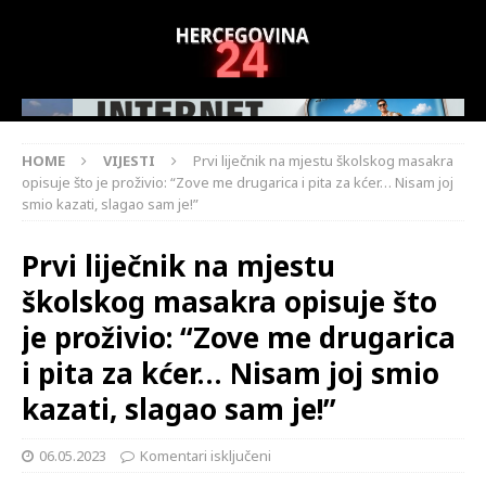
HOME
VIJESTI
Prvi liječnik na mjestu školskog masakra
opisuje što je proživio: “Zove me drugarica i pita za kćer… Nisam joj
smio kazati, slagao sam je!”
Prvi liječnik na mjestu
školskog masakra opisuje što
je proživio: “Zove me drugarica
i pita za kćer… Nisam joj smio
kazati, slagao sam je!”