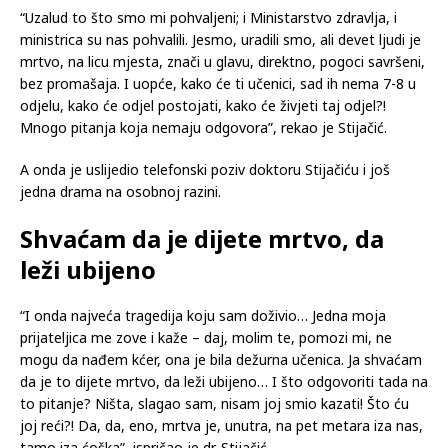
Objasnio je da je jako teško prihvatiti da dijete može tako
nešto uraditi.
“Uzalud to što smo mi pohvaljeni; i Ministarstvo zdravlja, i
ministrica su nas pohvalili. Jesmo, uradili smo, ali devet ljudi je
mrtvo, na licu mjesta, znači u glavu, direktno, pogoci savršeni,
bez promašaja. I uopće, kako će ti učenici, sad ih nema 7-8 u
odjelu, kako će odjel postojati, kako će živjeti taj odjel?!
Mnogo pitanja koja nemaju odgovora”, rekao je Stijačić.
A onda je uslijedio telefonski poziv doktoru Stijačiću i još
jedna drama na osobnoj razini.
Shvaćam da je dijete mrtvo, da
leži ubijeno
“I onda najveća tragedija koju sam doživio… Jedna moja
prijateljica me zove i kaže – daj, molim te, pomozi mi, ne
mogu da nađem kćer, ona je bila dežurna učenica. Ja shvaćam
da je to dijete mrtvo, da leži ubijeno… I što odgovoriti tada na