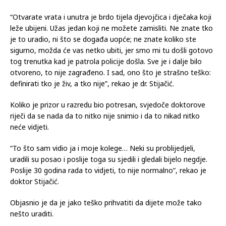
izrežira, ni da se napravi neki najbolji scenograf nekih
američkih filmova, da napravi horor”, bio ulazak u, kako je
rekao, “
mrtvi razred
“.
“Otvarate vrata i unutra je brdo tijela djevojčica i dječaka koji
leže ubijeni. Užas jedan koji ne možete zamisliti. Ne znate tko
je to uradio, ni što se događa uopće; ne znate koliko ste
sigurno, možda će vas netko ubiti, jer smo mi tu došli gotovo
tog trenutka kad je patrola policije došla. Sve je i dalje bilo
otvoreno, to nije zagrađeno. I sad, ono što je strašno teško:
definirati tko je živ, a tko nije”, rekao je dr. Stijačić.
Koliko je prizor u razredu bio potresan, svjedoče doktorove
riječi da se nada da to nitko nije snimio i da to nikad nitko
neće vidjeti.
“To što sam vidio ja i moje kolege… Neki su problijedjeli,
uradili su posao i poslije toga su sjedili i gledali bijelo negdje.
Poslije 30 godina rada to vidjeti, to nije normalno”, rekao je
doktor Stijačić.