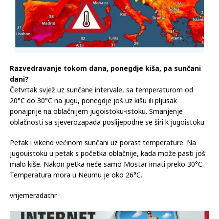
Razvedravanje tokom dana, ponegdje kiša, pa sunčani
dani?
Četvrtak svjež uz sunčane intervale, sa temperaturom od
20°C do 30°C na jugu, ponegdje još uz kišu ili pljusak
ponajprije na oblačnijem jugoistoku-istoku. Smanjenje
oblačnosti sa sjeverozapada poslijepodne se širi k jugoistoku.
Petak i vikend većinom sunčani uz porast temperature. Na
jugouistoku u petak s početka oblačnije, kada može pasti još
malo kiše. Nakon petka neće samo Mostar imati preko 30°C.
Temperatura mora u Neumu je oko 26°C.
vrijemeradar.hr