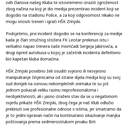
svih članova našeg Kluba te istovremeno izraziti zgroženost
zbog načina na koji je dio medija prezentirao incident koji se
dogodio na stadionu Police, a za koji odgovornost nikako ne
mogu snositi treneri i igrači HŠK Zrinjski.
Podsjetimo, prvi incident dogodio se na konferenciji za medije
kada je član stručnog stožera FK Leotar prekinuo istu i
verbalno napao trenera naše momčadi Sergeja Jakirovića, a
drugi ispred autobusa u kojoj je začetnik incidenta definitivno
bio kapetan kluba domaćina.
HŠK Zrinjski posebno želi osuditi svjesno ili nesvjesno
manipuliranje činjenicama od strane dijela medija koji su svoj
sud donijeli na osnovu nekompletnih snimaka te su još
jednom pokazali veliku razinu neprofesionalizma i
neobjektivnosti, ali i jasno izraženi stav da se u negativnom
svjetlu prikaže HŠK Zrinjski, zbog čega je naš Klub odlučio
prekinuti sve profesionalne odnose s istima, jer smatramo da
je to jedini ispravan način na kontinuirano iskazivanje manjka
poštovanja prema sedmerostrukom prvaku BiH.