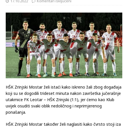
17.10.2022
Komentari isključeni
HŠK Zrinjski Mostar želi istaći kako iskreno žali zbog događaja
koji su se dogodili trideset minuta nakon završetka jučerašnje
utakmice FK Leotar – HŠK Zrinjski (1:1), jer ćemo kao Klub
uvijek osuditi svaki oblik nedoličnog i neprimjerenog
ponašanja.
HŠK Zrinjski Mostar također želi naglasiti kako čvrsto stoji iza