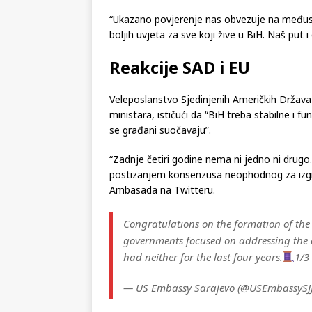
“Ukazano povjerenje nas obvezuje na međusob
boljih uvjeta za sve koji žive u BiH. Naš put i
Reakcije SAD i EU
Veleposlanstvo Sjedinjenih Američkih Država 
ministara, ističući da “BiH treba stabilne i 
se građani suočavaju”.
“Zadnje četiri godine nema ni jedno ni drugo.
postizanjem konsenzusa neophodnog za izgra
Ambasada na Twitteru.
Congratulations on the formation of the 
governments focused on addressing the ch
had neither for the last four years.
1/3
— US Embassy Sarajevo (@USEmbassySJ