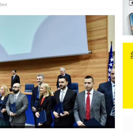
čeni
e: Vozači satima čekaju, dok se drugi ubacuju sa strane
VIJESTI
n, 29. srpnja 2018, preminuo je glazbeni genij Oliver Dragojević
čar o Oluji: Hrvati imaju što slaviti, dobili su ono što im povijesno