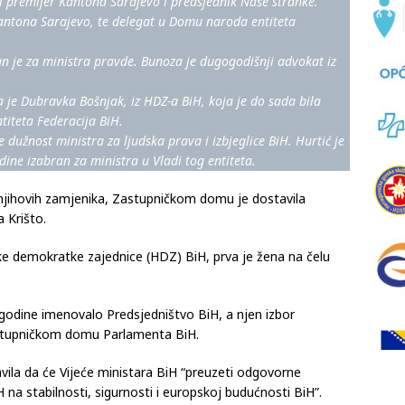
i premijer Kantona Sarajevo i predsjednik Naše stranke.
Kantona Sarajevo, te delegat u Domu naroda entiteta
 je za ministra pravde. Bunoza je dugogodišnji advokat iz
a je Dubravka Bošnjak, iz HDZ-a BiH, koja je do sada bila
titeta Federacija BiH.
e dužnost ministra za ljudska prava i izbjeglice BiH. Hurtić je
ine izabran za ministra u Vladi tog entiteta.
njihovih zamjenika, Zastupničkom domu je dostavila
 Krišto.
ke demokratke zajednice (HDZ) BiH, prva je žena na čelu
 godine imenovalo Predsjedništvo BiH, a njen izbor
astupničkom domu Parlamenta BiH.
vila da će Vijeće ministara BiH “preuzeti odgovorne
 na stabilnosti, sigurnosti i europskoj budućnosti BiH”.