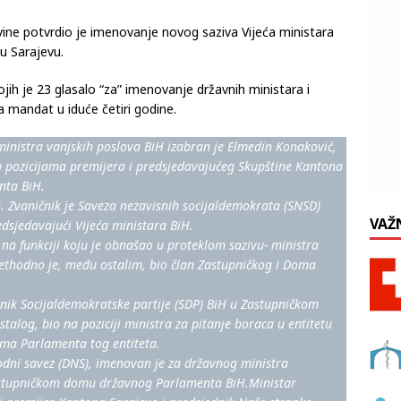
ine potvrdio je imenovanje novog saziva Vijeća ministara
 u Sarajevu.
ojih je 23 glasalo “za” imenovanje državnih ministara i
za mandat u iduće četiri godine.
ministra vanjskih poslova BiH izabran je Elmedin Konaković,
na pozicijama premijera i predsjedavajućeg Skupštine Kantona
nta BiH.
iH. Zvaničnik je Saveza nezavisnih socijaldemokrata (SNSD)
VAŽ
dsjedavajući Vijeća ministara BiH.
 na funkciji koju je obnašao u proteklom sazivu- ministra
ethodno je, među ostalim, bio član Zastupničkog i Doma
pnik Socijaldemokratske partije (SDP) BiH u Zastupničkom
alog, bio na poziciji ministra za pitanje boraca u entitetu
oma Parlamenta tog entiteta.
odni savez (DNS), imenovan je za državnog ministra
 Zastupničkom domu državnog Parlamenta BiH.Ministar