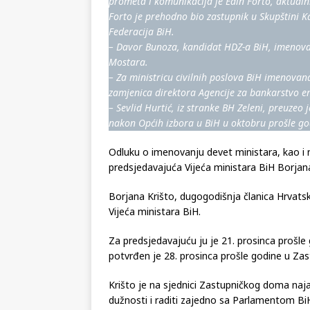
prometa i komunikacija je Edin Forto, aktualn
Forto je prehodno bio zastupnik u Skupštini 
Federacija BiH.
– Davor Bunoza, kandidat HDZ-a BiH, imenovan
Mostara.
– Za ministricu civilnih poslova BiH imenovan
zamjenica direktora Agencije za bankarstvo en
– Sevlid Hurtić, iz stranke BH Zeleni, preuzeo j
nakon Općih izbora u BiH u oktobru prošle god
Odluku o imenovanju devet ministara, kao i 
predsjedavajuća Vijeća ministara BiH Borjana
Borjana Krišto, dugogodišnja članica Hrvats
Vijeća ministara BiH.
Za predsjedavajuću ju je 21. prosinca prošle
potvrđen je 28. prosinca prošle godine u Z
Krišto je na sjednici Zastupničkog doma naja
dužnosti i raditi zajedno sa Parlamentom BiH