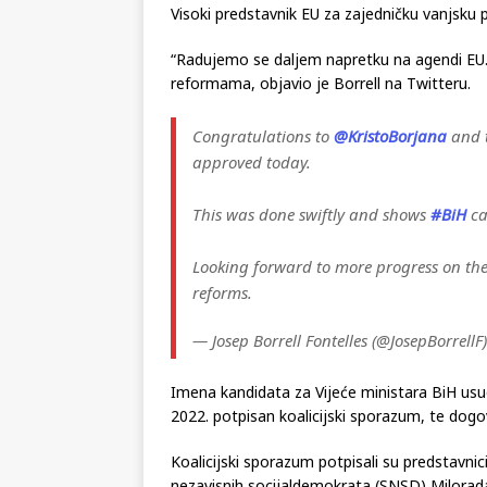
Visoki predstavnik EU za zajedničku vanjsku po
“Radujemo se daljem napretku na agendi EU.
reformama, objavio je Borrell na Twitteru.
Congratulations to
@KristoBorjana
and t
approved today.
This was done swiftly and shows
#BiH
ca
Looking forward to more progress on th
reforms.
— Josep Borrell Fontelles (@JosepBorrellF
Imena kandidata za Vijeće ministara BiH us
2022. potpisan koalicijski sporazum, te dog
Koalicijski sporazum potpisali su predstavn
nezavisnih socijaldemokrata (SNSD) Milorada 