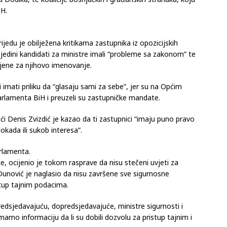
iH.
jedu je obilježena kritikama zastupnika iz opozicijskih
jedini kandidati za ministre imali “probleme sa zakonom” te
jene za njihovo imenovanje.
imati priliku da “glasaju sami za sebe”, jer su na Općim
arlamenta BiH i preuzeli su zastupničke mandate.
i Denis Zvizdić je kazao da ti zastupnici “imaju puno pravo
okada ili sukob interesa”.
arlamenta.
, ocijenio je tokom rasprave da nisu stečeni uvjeti za
Dunović je naglasio da nisu završene sve sigurnosne
tup tajnim podacima.
redsjedavajuću, dopredsjedavajuće, ministre sigurnosti i
mamo informaciju da li su dobili dozvolu za pristup tajnim i