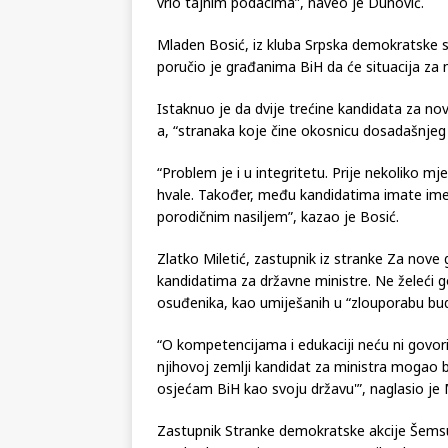
vrlo tajnim podacima”, naveo je Dunović.
Mladen Bosić, iz kluba Srpska demokratske s
poručio je građanima BiH da će situacija za nji
Istaknuo je da dvije trećine kandidata za no
a, “stranaka koje čine okosnicu dosadašnjeg 
“Problem je i u integritetu. Prije nekoliko mj
hvale. Također, među kandidatima imate ime
porodičnim nasiljem”, kazao je Bosić.
Zlatko Miletić, zastupnik iz stranke Za nove 
kandidatima za državne ministre. Ne želeći 
osuđenika, kao umiješanih u “zlouporabu budže
“O kompetencijama i edukaciji neću ni govori
njihovoj zemlji kandidat za ministra mogao bi
osjećam BiH kao svoju državu'”, naglasio je M
Zastupnik Stranke demokratske akcije Šemsud