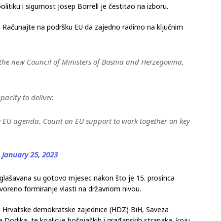
litiku i sigurnost Josep Borrell je čestitao na izboru.
 Računajte na podršku EU da zajedno radimo na ključnim
he new Council of Ministers of Bosnia and Herzegovina,
pacity to deliver.
e EU agenda. Count on EU support to work together on key
)
January 25, 2023
uglašavana su gotovo mjesec nakon što je 15. prosinca
ovoreno formiranje vlasti na državnom nivou.
ici Hrvatske demokratske zajednice (HDZ) BiH, Saveza
Dodika, te koalicije bošnjačkih i građanskih stranaka, koju