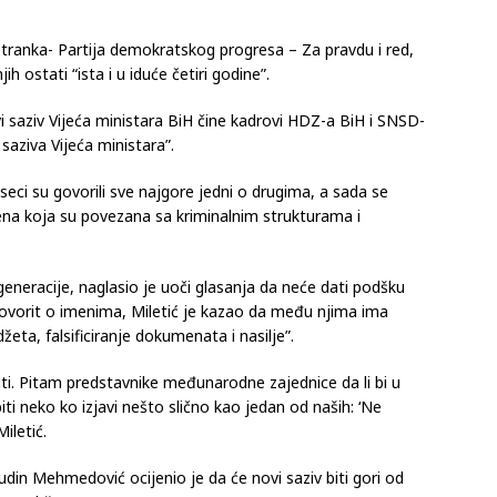
tranka- Partija demokratskog progresa – Za pravdu i red,
h ostati “ista i u iduće četiri godine”.
vi saziv Vijeća ministara BiH čine kadrovi HDZ-a BiH i SNSD-
saziva Vijeća ministara”.
eseci su govorili sve najgore jedni o drugima, a sada se
na koja su povezana sa kriminalnim strukturama i
generacije, naglasio je uoči glasanja da neće dati podšku
govorit o imenima, Miletić je kazao da među njima ima
ta, falsificiranje dokumenata i nasilje”.
ti. Pitam predstavnike međunarodne zajednice da li bi u
ti neko ko izjavi nešto slično kao jedan od naših: ‘Ne
iletić.
in Mehmedović ocijenio je da će novi saziv biti gori od