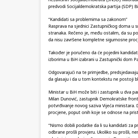
predvodi Socijaldemokratska partija (SDP) B
“Kandidati sa problemima sa zakonom”
Rasprava na sjednici Zastupničkog doma u sri
stranaka. Rečeno je, među ostalim, da su po
da nisu završene kompletne sigurnosne proc
Također je poručeno da će pojedini kandidati 
izborima u BiH izabrani u Zastupnički dom P
Odgovarajući na te primjedbe, predsjedavajuć
da glasaju i da u tom kontekstu ne postoji bl
Ministar u BiH može biti i zastupnik u dva p
Milan Dunović, zastupnik Demokratske fronte
potvrđivanje novog saziva Vijeća ministara. 
procjene, poput onih koje se odnose na pris
“Nismo dobili podatke da li su kandidati za p
odbrane prošli provjeru. Ukoliko su prošli, ne