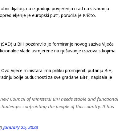
ni dijalog, na izgradnju povjerenja i rad na stvaranju
 opredjeljenje je europski put”, poručila je Krišto.
(SAD) u BiH pozdravilo je formiranje novog saziva Vijeća
funkcionalne vlade usmjerene na rješavanje izazova s kojima
 Ovo Vijeće ministara ima priliku promijeniti putanju BiH,
dnju bolje budućnosti za sve građane BiH”, napisala je
new Council of Ministers! BiH needs stable and functional
allenges confronting the people of this country. It has
J)
January 25, 2023