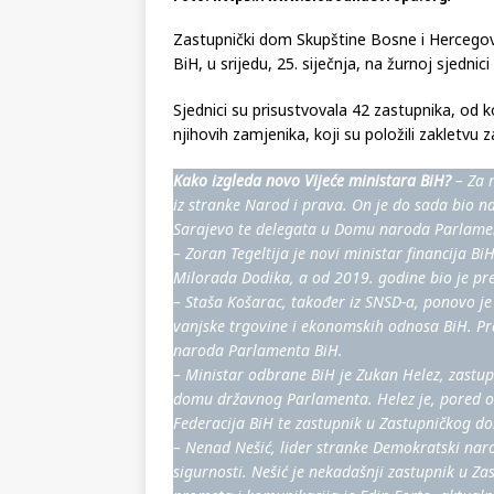
Zastupnički dom Skupštine Bosne i Hercegov
BiH, u srijedu, 25. siječnja, na žurnoj sjednici
Sjednici su prisustvovala 42 zastupnika, od k
njihovih zamjenika, koji su položili zakletvu 
Kako izgleda novo Vijeće ministara BiH?
– Za 
iz stranke Narod i prava. On je do sada bio 
Sarajevo te delegata u Domu naroda Parlame
– Zoran Tegeltija je novi ministar financija B
Milorada Dodika, a od 2019. godine bio je pre
– Staša Košarac, također iz SNSD-a, ponovo je
vanjske trgovine i ekonomskih odnosa BiH. Pr
naroda Parlamenta BiH.
– Ministar odbrane BiH je Zukan Helez, zastu
domu državnog Parlamenta. Helez je, pored ost
Federacija BiH te zastupnik u Zastupničkog d
– Nenad Nešić, lider stranke Demokratski nar
sigurnosti. Nešić je nekadašnji zastupnik u