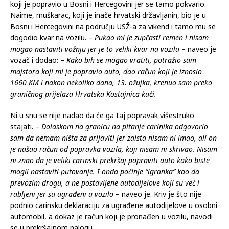
koji je popravio u Bosni i Hercegovini jer se tamo pokvario.
Naime, muškarac, koji je inače hrvatski državljanin, bio je u
Bosni i Hercegovini na području USŽ-a za vikend i tamo mu se
dogodio kvar na vozilu. –
Pukao mi je zupčasti remen i nisam
mogao nastaviti vožnju jer je to veliki kvar na vozilu
– naveo je
vozač i dodao: –
Kako bih se mogao vratiti, potražio sam
majstora koji mi je popravio auto, dao račun koji je iznosio
1660 KM i nakon nekoliko dana, 13. ožujka, krenuo sam preko
graničnog prijelaza Hrvatska Kostajnica kući.
Ni u snu se nije nadao da će ga taj popravak višestruko
stajati. –
Dolaskom na granicu na pitanje carinika odgovorio
sam da nemam ništa za prijaviti jer zaista nisam ni imao, ali on
je našao račun od popravka vozila, koji nisam ni skrivao. Nisam
ni znao da je veliki carinski prekršaj popraviti auto kako biste
mogli nastaviti putovanje. I onda počinje “igranka” kao da
prevozim drogu, a ne postavljene autodijelove koji su već i
rabljeni jer su ugrađeni u vozilo
– naveo je. Kriv je što nije
podnio carinsku deklaraciju za ugrađene autodijelove u osobni
automobil, a dokaz je račun koji je pronađen u vozilu, navodi
se u prekršajnom nalogu.