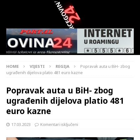
HOME
VIJESTI
REGIJA
Popravak auta u BiH- zbog
ugrađenih dijelova platio 481 euro kazne
Popravak auta u BiH- zbog
ugrađenih dijelova platio 481
euro kazne
17.03.2023
Komentari isključeni