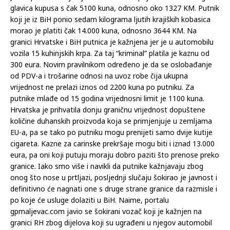
glavica kupusa s čak 5100 kuna, odnosno oko 1327 KM. Putnik
koji je iz BiH ponio sedam kilograma ljutih krajiških kobasica
morao je platiti čak 14.000 kuna, odnosno 3644 KM. Na
granici Hrvatske i BiH putnica je kažnjena jer je u automobilu
vozila 15 kuhinjskih krpa. Za taj “kriminal” platila je kaznu od
300 eura. Novim pravilnikom određeno je da se oslobađanje
od PDV-a i trošarine odnosi na uvoz robe čija ukupna
vrijednost ne prelazi iznos od 2200 kuna po putniku. Za
putnike mlađe od 15 godina vrijednosni limit je 1100 kuna.
Hrvatska je prihvatila donju graničnu vrijednost dopuštene
količine duhanskih proizvoda koja se primjenjuje u zemljama
EU-a, pa se tako po putniku mogu prenijeti samo dvije kutije
cigareta. Kazne za carinske prekršaje mogu biti i iznad 13.000
eura, pa oni koji putuju moraju dobro paziti što prenose preko
granice. Iako smo više i navikli da putnike kažnjavaju zbog
onog što nose u prtljazi, posljednji slučaju šokirao je javnost i
definitivno će nagnati one s druge strane granice da razmisle i
po koje će usluge dolaziti u BiH. Naime, portalu
gpmaljevac.com javio se šokirani vozač koji je kažnjen na
granici RH zbog dijelova koji su ugrađeni u njegov automobil