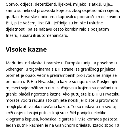
Gorivo, odjeća, deterdženti, lijekovi, mlijeko, slatkiši, ulje…
samo su neki od proizvoda koje su, zbog osjetno nižih cijena,
građani Hrvatske godinama kupovali u pograničnim dijelovima
BiH, piše Večernji list BiH. Jeftinije su im bile i uslužne
djelatnosti, pa se nabavu često kombiniralo s posjetom
frizeru, zubaru ili automehaničaru.
Visoke kazne
Međutim, od ulaska Hrvatske u Europsku uniju, a posebno u
Schengen, u trgovinama s BH strane iza graničnog prijelaza
promet je opao. Većina prehrambenih proizvoda ne smije se
prenositi iz BiH u Hrvatsku, a kazne su rigorozne. Posljednjih
mjeseci svjedočili smo nizu slučajeva u kojima su građani na
granici plaćali rigorozne kazne. Ako putujete iz BiH u Hrvatsku,
morate voditi računa što smijete nositi jer biste u protivnom
mogli platiti visoku novčanu kaznu. To su nedavno na svojoj
koži osjetili brojni putnici koji su iz BiH ponijeli nekoliko
kilograma kupusa, kobasica, cigareta ili više komada pašteta.
Jedan putnik kažnjen je na Graničnom prijelazu Izačić zbog 10