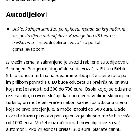
Autodijelovi
Dakle, kažnjen sam što, po njihovu, ispada da krijumčarim
već postavljene autodijelove. Kazna je bila 481 euro s
troškovima
– navodi šokirani vozač za portal
gpmaljevac.com.
Iz trećih zemalja zabranjeno je uvoziti rabljene autodijelove u
Schengen. Primjerice, događalo se da vozači iz EU-a u BiH ili
Srbiju donesu turbinu na repariranje zbog niže cijene rada pa
im prilikom povratka u EU bude oduzeta uz prekršajnu prijavu
koja može iznositi od 300 do 700 eura. Osobi kojoj se oduzme
rezervni dio, u ovom slučaju kao primjer navodimo skupocjenu
turbinu, on može biti vraćen nakon kazne i uz otkupnu cijenu
koja se prvo procjenjuje, a može iznositi do 500 eura. Dakle,
riskirate kaznu plus otkupnu cijenu koja ukupno može biti veća
od 1000 eura. Možete uz račun imati nove dijelove za vaš
automobil. Ako vrijednost prelazi 300 eura, plaćate carinu.