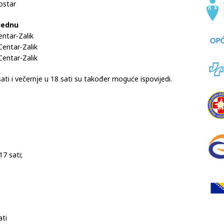
ostar
tjednu
entar-Zalik
Centar-Zalik
Centar-Zalik
sati i večernje u 18 sati su također moguće ispovijedi.
17 sati;
ati