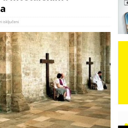
e: Vozači satima čekaju, dok se drugi ubacuju sa strane
VIJESTI
ma
n, 29. srpnja 2018, preminuo je glazbeni genij Oliver Dragojević
 isključeni
 iz Međugorja; ‘Slobodna Dalmacija‘ u posjedu dramatične
karca u polju kod granice!
CRNA KRONIKA
kog vala. Svježije u petak. Negdje stižu i pljuskovi.
VRIJEME