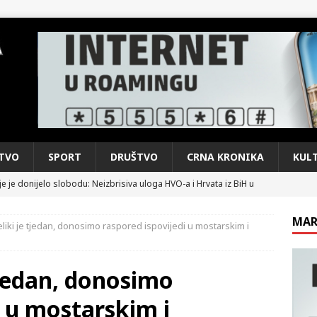
TVO
SPORT
DRUŠTVO
CRNA KRONIKA
KUL
e je donijelo slobodu: Neizbrisiva uloga HVO-a i Hrvata iz BiH u
SKI RAT
MAR
liki je tjedan, donosimo raspored ispovijedi u mostarskim i
pobjede: Večer u kojoj Knin, iseljena i domovinska Hrvatska dišu
DOMOVINSKI RAT
tjedan, donosimo
d iz sažetka dnevnih događaja za protekli vikend
CRNA
i u mostarskim i