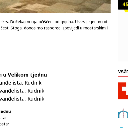
Uskrs. Dočekajmo ga očišćeni od grijeha. Uskrs je jedan od
pričest. Stoga, donosimo raspored ispovijedi u mostarskim i
VAŽ
an u Velikom tjednu
anđelista, Rudnik
Evanđelista, Rudnik
Evanđelista, Rudnik
tjednu
star
ostar