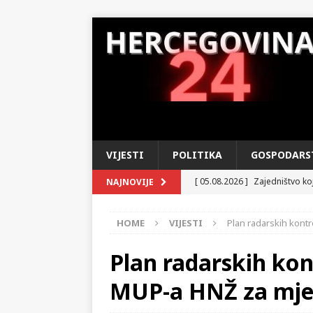
VIJESTI
POLITIKA
GOSPODARS
[ 05.08.2026 ]
Zajedništvo koj
NAJNOVIJE
Operaciji »Oluja«
DOMOVIN
HOME
VIJESTI
Plan radarskih kont
[ 04.08.2026 ]
U susret Danu 
u tihom ponosu i iščekivanju
Plan radarskih kon
[ 03.08.2026 ]
MUP HNŽ – Izvo
MUP-a HNŽ za mjes
KRONIKA