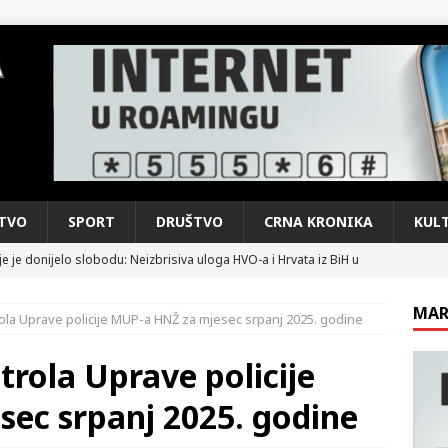
TVO
SPORT
DRUŠTVO
CRNA KRONIKA
KUL
e je donijelo slobodu: Neizbrisiva uloga HVO-a i Hrvata iz BiH u
SKI RAT
MAR
rola Uprave policije MUP-a HNŽ za mjesec srpanj 2025. godine
pobjede: Večer u kojoj Knin, iseljena i domovinska Hrvatska dišu
DOMOVINSKI RAT
trola Uprave policije
d iz sažetka dnevnih događaja za protekli vikend
CRNA
ec srpanj 2025. godine