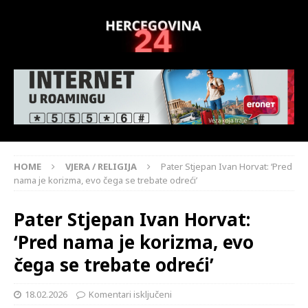
HOME
VJERA / RELIGIJA
Pater Stjepan Ivan Horvat: ‘Pred
nama je korizma, evo čega se trebate odreći’
Pater Stjepan Ivan Horvat:
‘Pred nama je korizma, evo
čega se trebate odreći’
18.02.2026
Komentari isključeni