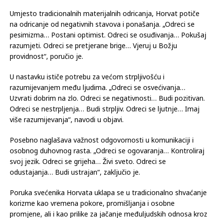
Umjesto tradicionalnih materijalnih odricanja, Horvat potiče
na odricanje od negativnih stavova i ponašanja. „Odreci se
pesimizma… Postani optimist. Odreci se osuđivanja… Pokušaj
razumjeti. Odreci se pretjerane brige… Vjeruj u Božju
providnost“, poručio je.
U nastavku ističe potrebu za većom strpljivošću i
razumijevanjem među ljudima. „Odreci se osvećivanja…
Uzvrati dobrim na zlo. Odreci se negativnosti… Budi pozitivan.
Odreci se nestrpljenja… Budi strpljiv. Odreci se ljutnje… Imaj
više razumijevanja“, navodi u objavi.
Posebno naglašava važnost odgovornosti u komunikaciji i
osobnog duhovnog rasta. „Odreci se ogovaranja… Kontroliraj
svoj jezik. Odreci se grijeha… Živi sveto. Odreci se
odustajanja… Budi ustrajan“, zaključio je.
Poruka svećenika Horvata uklapa se u tradicionalno shvaćanje
korizme kao vremena pokore, promišljanja i osobne
promjene, ali i kao prilike za jačanje međuljudskih odnosa kroz