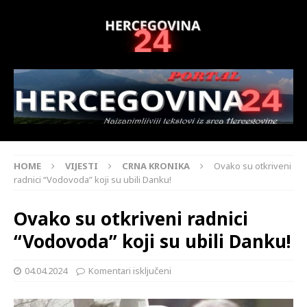
HOME
VIJESTI
CRNA KRONIKA
Ovako su otkriveni
radnici “Vodovoda” koji su ubili Danku!
Ovako su otkriveni radnici
“Vodovoda” koji su ubili Danku!
04.04.2024
Komentari isključeni