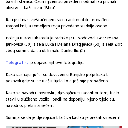
baznih stanica. Osumnjičeni su privedeni i odmah su priznali
ubistvo – kaže izvor “Blica”.
Ranije danas vještačenjem su na automobilu pronađeni
tragovi krvi, a temeljem toga privedene su dvije osobe.
Policija u Boru uhapsila je radnike JKP “Vodovod” Bor Srđana
Jankovića (50) iz sela Luka i Dejana Dragijevića (50) iz sela Zlot
zbog sumnje da su ubili malu Danku Ilić (2).
Telegraf.rs
je objavio njihove fotografije.
Kako saznaju, jučer su dovezeni u Banjsko polje kako bi
pokazali gdje su se riješili tijela koje još nije pronađeno.
Kako se navodi u nastavku, djevojčicu su udarili autom, tijelo
stavili u službeno vozilo i bacili na deponiju. Njeno tijelo su,
navodno, prekrili smećem.
Sumnja se da je djevojčica bila živa kad su je prekrili smećem!