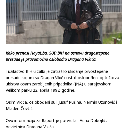
Kako prenosi Hayat.ba, SUD BiH na osnovu drugostepene
presude je pravomoćno oslobodio Dragana Vikića.
Tužilaštvo BiH u žalbi je zatražilo ukidanje prvostepene
presude kojom su Dragan Vikić i ostali oslobođeni optužbi za
ubistva osam zarobljenih pripadnika (JNA) u sarajevskom
Velikom parku 22. aprila 1992. godine.
Osim Vikića, oslobođeni su i Jusuf Pušina, Nermin Uzunović i
Mladen Čovčić.
Ovu informaciju za Raport je potvrdila i Adna Dobojlić,
odvjetnica Dragana Vikića.