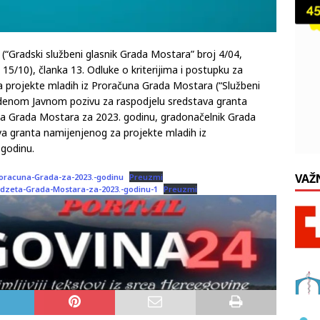
“Gradski službeni glasnik Grada Mostara” broj 4/04,
 15/10), članka 13. Odluke o kriterijima i postupku za
 projekte mladih iz Proračuna Grada Mostara (“Službeni
edenom Javnom pozivu za raspodjelu sredstava granta
na Grada Mostara za 2023. godinu, gradonačelnik Grada
a granta namijenjenog za projekte mladih iz
godinu.
VAŽ
roracuna-Grada-za-2023.-godinu
Preuzmi
udzeta-Grada-Mostara-za-2023.-godinu-1
Preuzmi