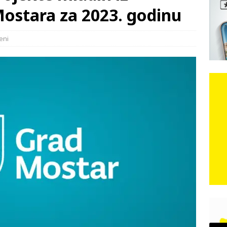
ostara za 2023. godinu
e: Vozači satima čekaju, dok se drugi ubacuju sa strane
VIJESTI
eni
n, 29. srpnja 2018, preminuo je glazbeni genij Oliver Dragojević
čar o Oluji: Hrvati imaju što slaviti, dobili su ono što im povijesno