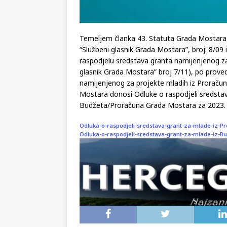
Temeljem članka 43. Statuta Grada Mostara (
“Službeni glasnik Grada Mostara”, broj: 8/09 i
raspodjelu sredstava granta namijenjenog za
glasnik Grada Mostara” broj 7/11), po prov
namijenjenog za projekte mladih iz Proraču
Mostara donosi Odluke o raspodjeli sredstav
Budžeta/Proračuna Grada Mostara za 2023. 
Odluka-o-raspodjeli-sredstava-grant-za-mlade-iz-P
Odluka-o-raspodjeli-sredstava-grant-za-mlade-iz-B