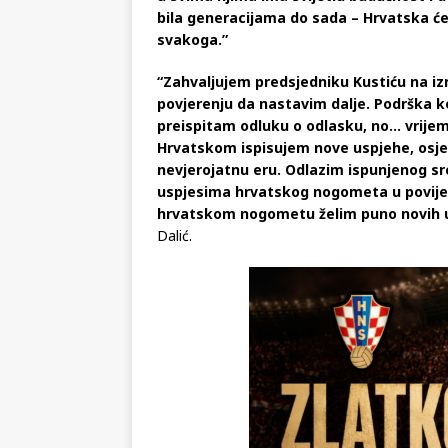
bila generacijama do sada – Hrvatska će
svakoga.”
“Zahvaljujem predsjedniku Kustiću na izni
povjerenju da nastavim dalje. Podrška 
preispitam odluku o odlasku, no… vrijeme 
Hrvatskom ispisujem nove uspjehe, osjeć
nevjerojatnu eru. Odlazim ispunjenog sr
uspjesima hrvatskog nogometa u povijest
hrvatskom nogometu želim puno novih u
Dalić.