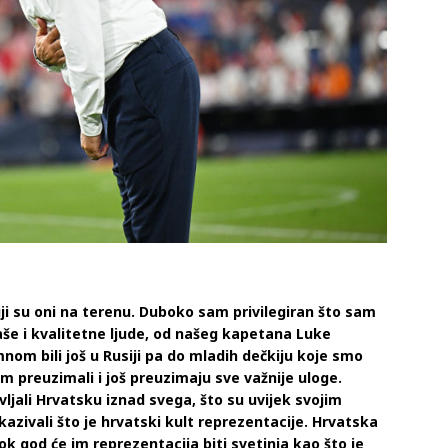
ji su oni na terenu. Duboko sam privilegiran što sam
aše i kvalitetne ljude, od našeg kapetana Luke
nom bili još u Rusiji pa do mladih dečkiju koje smo
tem preuzimali i još preuzimaju sve važnije uloge.
jali Hrvatsku iznad svega, što su uvijek svojim
zivali što je hrvatski kult reprezentacije. Hrvatska
ok god će im reprezentacija biti svetinja kao što je