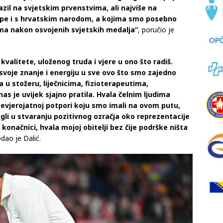
azil na svjetskim prvenstvima, ali najviše na
kipe i s hrvatskim narodom, a kojima smo posebno
ma nakon osvojenih svjetskih medalja”
, poručio je
valitete, uloženog truda i vjere u ono što radiš.
 svoje znanje i energiju u sve ovo što smo zajedno
 u stožeru, liječnicima, fizioterapeutima,
nas je uvijek sjajno pratila. Hvala čelnim ljudima
nevjerojatnoj potpori koju smo imali na ovom putu,
gli u stvaranju pozitivnog ozračja oko reprezentacije
u konačnici, hvala mojoj obitelji bez čije podrške ništa
odao je Dalić.