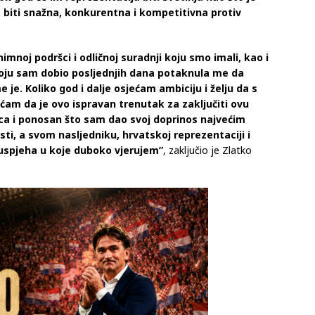
 biti snažna, konkurentna i kompetitivna protiv
mnoj podršci i odličnoj suradnji koju smo imali, kao i
koju sam dobio posljednjih dana potaknula me da
je. Koliko god i dalje osjećam ambiciju i želju da s
am da je ovo ispravan trenutak za zaključiti ovu
ca i ponosan što sam dao svoj doprinos najvećim
i, a svom nasljedniku, hrvatskoj reprezentaciji i
spjeha u koje duboko vjerujem”
, zaključio je Zlatko