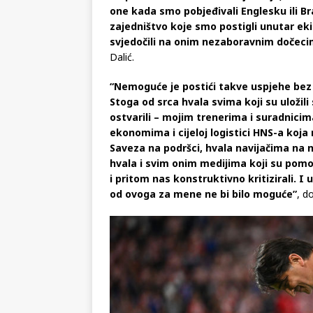
one kada smo pobjeđivali Englesku ili Br
zajedništvo koje smo postigli unutar e
svjedočili na onim nezaboravnim dočeci
Dalić.
“Nemoguće je postići takve uspjehe bez k
Stoga od srca hvala svima koji su uložili
ostvarili – mojim trenerima i suradnicima
ekonomima i cijeloj logistici HNS-a koja 
Saveza na podršci, hvala navijačima na 
hvala i svim onim medijima koji su pomo
i pritom nas konstruktivno kritizirali. I 
od ovoga za mene ne bi bilo moguće”
, d