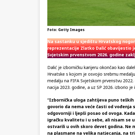
Foto: Getty Images
Na sastanku u sjedištu Hrvatskog nogo
reprezentacije Zlatko Dalić obavijestio 
Svjetskim prvenstvom 2026. godine zaklj
Dalić je izborničku karijeru okončao kao dalek
Hrvatske s kojom je osvojio srebrnu medalj
medalju na FIFA Svjetskom prvenstvu 2022. go
nacija 2023. godine, a uz SP 2026. izborio j
“Izbornička uloga zahtijeva puno teških o
govorio da nema veće časti od vođenja sv
odgovorniji i ljepši posao od ovoga. Kad
igračku kvalitetu i u sebe, ali nisam se 
ostvarili u ovih skoro devet godina. Ne
na plasmane na velika natjecanja, na tr