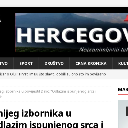
TVO
SPORT
DRUŠTVO
CRNA KRONIKA
KUL
čar o Oluji: Hrvati imaju što slaviti, dobili su ono što im povijesno
MAR
g izbornika u povijesti! Dalić: “Odlazim ispunjenog srca i
kog vala. Svježije u petak. Negdje stižu i pljuskovi.
VRIJEME
i”
e je donijelo slobodu: Neizbrisiva uloga HVO-a i Hrvata iz BiH u
ijeg izbornika u
SKI RAT
Odlazim ispunjenog srca i
pobjede: Večer u kojoj Knin, iseljena i domovinska Hrvatska dišu