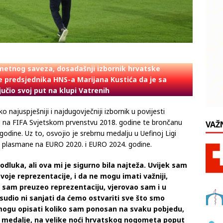
metnog saveza, dosadašnji izbornik hrvatske
je predsjednika HNS-a Marijana Kustića da je sa
učio svoj put na klupi Vatrenih
o najuspješniji i najdugovječniji izbornik u povijesti
u na FIFA Svjetskom prvenstvu 2018. godine te brončanu
VAŽ
dine. Uz to, osvojio je srebrnu medalju u Uefinoj Ligi
e i plasmane na EURO 2020. i EURO 2024. godine.
dluka, ali ova mi je sigurno bila najteža. Uvijek sam
oje reprezentacije, i da ne mogu imati važniji,
a sam preuzeo reprezentaciju, vjerovao sam i u
usudio ni sanjati da ćemo ostvariti sve što smo
 mogu opisati koliko sam ponosan na svaku pobjedu,
i medalje, na velike noći hrvatskog nogometa poput