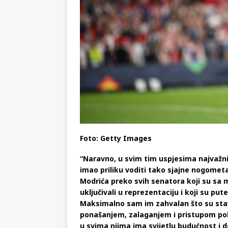
Foto: Getty Images
“Naravno, u svim tim uspjesima najvažni
imao priliku voditi tako sjajne nogomet
Modrića preko svih senatora koji su sa m
uključivali u reprezentaciju i koji su pu
Maksimalno sam im zahvalan što su stavl
ponašanjem, zalaganjem i pristupom poka
u svima njima ima svijetlu budućnost i d