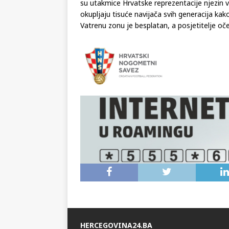
Vatrena zona HNS-a tijekom Svjetskog prven
su utakmice Hrvatske reprezentacije njezin 
okupljaju tisuće navijača svih generacija kako
Vatrenu zonu je besplatan, a posjetitelje o