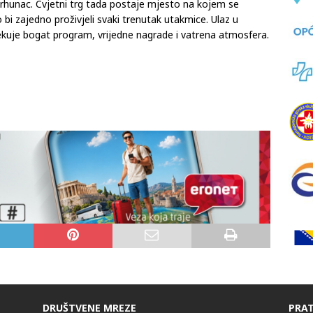
stva svakodnevno je otvorena za posjetitelje, no upravo
vrhunac. Cvjetni trg tada postaje mjesto na kojem se
 bi zajedno proživjeli svaki trenutak utakmice. Ulaz u
čekuje bogat program, vrijedne nagrade i vatrena atmosfera.