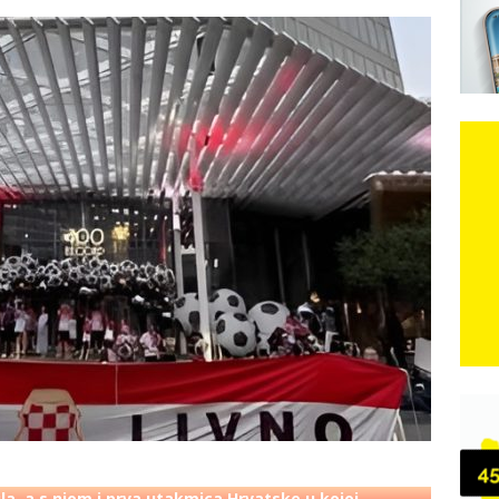
eni
e: Vozači satima čekaju, dok se drugi ubacuju sa strane
VIJESTI
n, 29. srpnja 2018, preminuo je glazbeni genij Oliver Dragojević
čar o Oluji: Hrvati imaju što slaviti, dobili su ono što im povijesno