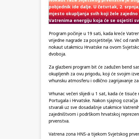
Nokaut faza Svjetskog prvenstva je stig
pobjednik ide dalje. U četvrtak, 2. srpn
mjesto okupljanja svih koji žele zajedno 
Vatrenima energiju koja će se osjetiti s
Program počinje u 19 sati, kada kreće Vatreno
vrijedne nagrade za posjetitelje. Već od rani
nokaut utakmicu Hrvatske na ovom Svjetskom
dvoboja.
Za glazbeni program bit će zadužen bend sas
okupljenih za ovu prigodu, koji će svojim iz
vrhunsku atmosferu i odlično zagrijavanje z
Vrhunac večeri slijedi u 1 sat, kada će tisuć
Portugala i Hrvatske. Nakon sjajnog ozračj
stvarali uz sve dosadašnje utakmice Vatreni
zajedništvom i podrškom hrvatskoj reprezent
prvenstva.