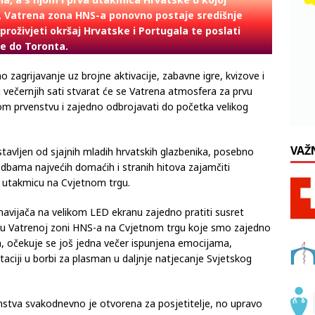
la, a s njom i prva utakmica Hrvatske u kojoj
ja, Vatrena zona HNS-a ponovno postaje središnje
proživjeti okršaj Hrvatske i Portugala te poslati
ve do Toronta.
 zagrijavanje uz brojne aktivacije, zabavne igre, kvizove i
h večernjih sati stvarat će se Vatrena atmosfera za prvu
 prvenstvu i zajedno odbrojavati do početka velikog
VAŽ
tavljen od sjajnih mladih hrvatskih glazbenika, posebno
vedbama najvećih domaćih i stranih hitova zajamčiti
a utakmicu na Cvjetnom trgu.
e navijača na velikom LED ekranu zajedno pratiti susret
a u Vatrenoj zoni HNS-a na Cvjetnom trgu koje smo zajedno
h, očekuje se još jedna večer ispunjena emocijama,
aciji u borbi za plasman u daljnje natjecanje Svjetskog