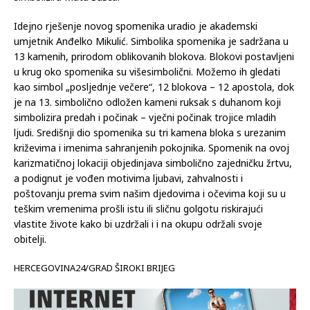
Idejno rješenje novog spomenika uradio je akademski
umjetnik Anđelko Mikulić. Simbolika spomenika je sadržana u
13 kamenih, prirodom oblikovanih blokova. Blokovi postavljeni
u krug oko spomenika su višesimbolični. Možemo ih gledati
kao simbol „posljednje večere“, 12 blokova – 12 apostola, dok
je na 13. simbolično odložen kameni ruksak s duhanom koji
simbolizira predah i počinak – vječni počinak trojice mladih
ljudi. Središnji dio spomenika su tri kamena bloka s urezanim
križevima i imenima sahranjenih pokojnika. Spomenik na ovoj
karizmatičnoj lokaciji objedinjava simbolično zajedničku žrtvu,
a podignut je vođen motivima ljubavi, zahvalnosti i
poštovanju prema svim našim djedovima i očevima koji su u
teškim vremenima prošli istu ili sličnu golgotu riskirajući
vlastite živote kako bi uzdržali i i na okupu održali svoje
obitelji.
HERCEGOVINA24/GRAD ŠIROKI BRIJEG