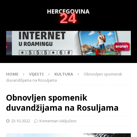
HOME
VIJESTI
KULTURA
Obnovljen spomenik
duvandžijama na Rosuljama
Obnovljen spomenik
duvandžijama na Rosuljama
23.10.2022
Komentari isključeni