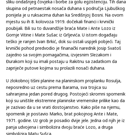
sliku ondašnjeg čovjeka i borbe za golu egzistenciju. Tih dana
skupina od petnaestak nosača duhana s područja Ljubuškog
ponijela je u ruksacima duhan ka Središnjoj Bosni. Na ovom
mjestu su ih 8. kolovoza 1919. dočekali financi i krvnički
poubijali. Bili su to duvandžije braća Mate i Ante Lozo iz
Gornje Vitine i Mate Sušac iz Grljevića. U istom događaju
teško je ranjen Ivan Brkić, dok su ostali uspjeli pobjeći. Taj
krvnički pohod predvodio je finanački narednik Josip Svatoš
zajedno sa svojim pomagačima, izvjesnim Slezakom i
Đurakom koji su imali postaju u Rakitnu sa zadatkom da
zapriječe putove kojima su prolazili nosači duhana.
U zlokobnoj tišini planine na planinskom proplanku Rosulja,
neposredno uz cestu prema Barama, sva trojica su
sahranjena jedan pored drugog. Postojeći skromni spomenik
koji su uništile ekstremne planinske vremenske prilike kao da
je zazivao da u se vrati dostojanstvo. Kako piše na njemu,
spomenik je postavio Marko, brat pokojnog Ante i Mate,
1971. godine. Uz grob je posadio dvije jele. Jedna od njih je iz
panja udvojena i simbolizira dvoju braće Lozo, a druga
simbolizira Matu Sušca.