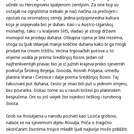
učinile su Hercegovinu spaljenom zemljom. Za one koji su
ostajali na ognjištima trebalo je naći načina za preživjeti i
opstati na siromašnoj zemlji. Jedina poljoprivredna kultura
koja je uspijevala bio je duhan. Kao i u Austro-Ugarskoj
monarhiji, tako i u kraljevini SHS, vladao je strogi državni
monopol na prodaju duhana. Otkupna cijena je bila mizerna,
stoga su ljudi sklanjali manje količine duhana kako bi ga mogli
prodati na crnom tržištu. Većina trgovačkih putova u to
vrijeme vodila je prema Središnjoj Bosni. Jedan od
najfrenkventijih pravac bio je iz južnih krajeva preko sjevernih
područja Širokog Brijega, Gvozda, Rosnih Poljana, između
planina Vrana i Čvrsnice i dalje prema Središnjoj Bosni. Taj
takozvani put duhana, često je znao biti put u jednom smjeru,
bez povratka. Dokaz tome su u rasuti križevi po planinskim
bespućima. Oni su još uvijek živi svjedoci teškog i turobnog
života.
Grob na Rosuljama u narodu poznati kao Lozića grobovi,
nalaze se na sjevernom dijelu Rosulja. Priča o tragično
okončanim životima trojice mladih ljudi najbolje može približiti