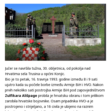
ORAHOVICI I DR.
17.04.2023
Komentari isključeni
Jučer se navršila tužna, 30. obljetnica, od pokolja nad
Hrvatima sela Trusina u općini Konjic.
Bio je to petak, 16. travnja 1993. godine između 8 i 9 sati
ujutro kada su počele borbe između Armije BiH i HVO. Nakon
prvih nekoliko sati postrojba Armije BiH pod zapovjedništvom