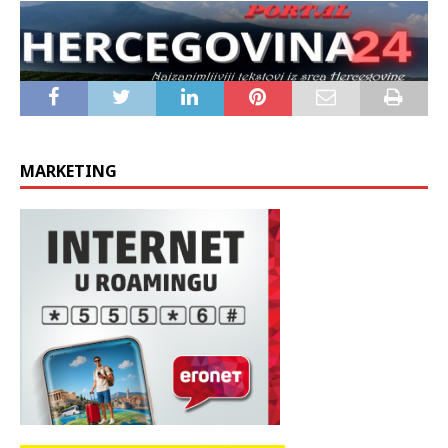
sustavnim onemogućavanjem povratka, ubojstvima Hrvata,
poput onoga obitelji Anđelić na Badnjak 2002. godine, te
pljačkanjem, uništavanjem imovine i vjerskih objekata Hrvata.
MARKETING