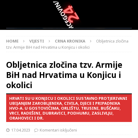
HOME
VIJESTI
CRNA KRONIKA
Obljetnica zločina
tzv. Armije BiH nad Hrvatima u Konjicu i okolici
Obljetnica zločina tzv. Armije
BiH nad Hrvatima u Konjicu i
okolici
HRVATI SU U KONJICU I OKOLICI SUSTAVNO PROTJERIVANI
UBIJANJEM ZAROBLJENIKA, CIVILA, DJECE I PRIPADNIKA
HVO-A. U GOSTOVIĆIMA, ORLIŠTU, TRUSINI, BUŠĆAKU,
VRCI, RADEŠINI, DUBRAVICI, PODHUMU, ZASLIVLJU,