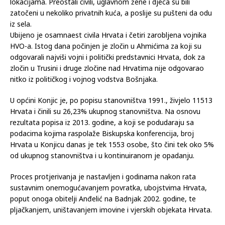
Zulfikara Ališpage
probila je hrvatsku obranu i tom prilikom
zarobila hrvatske bojovnike. Osam pripadnika HVO-a je
postrojeno i strijeljano, a 16 civila je ubijeno na raznim
lokacijama. Preostali civili, uglavnom žene i djeca su bili
zatočeni u nekoliko privatnih kuća, a poslije su pušteni da odu
iz sela.
Ubijeno je osamnaest civila Hrvata i četiri zarobljena vojnika
HVO-a. Istog dana počinjen je zločin u Ahmićima za koji su
odgovarali najviši vojni i politički predstavnici Hrvata, dok za
zločin u Trusini i druge zločine nad Hrvatima nije odgovarao
nitko iz političkog i vojnog vodstva Bošnjaka.
U općini Konjic je, po popisu stanovništva 1991., živjelo 11513
Hrvata i činili su 26,23% ukupnog stanovništva. Na osnovu
rezultata popisa iz 2013. godine, a koji se podudaraju sa
podacima kojima raspolaže Biskupska konferencija, broj
Hrvata u Konjicu danas je tek 1553 osobe, što čini tek oko 5%
od ukupnog stanovništva i u kontinuiranom je opadanju.
Proces protjerivanja je nastavljen i godinama nakon rata