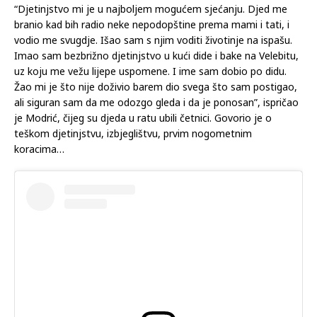
“Djetinjstvo mi je u najboljem mogućem sjećanju. Djed me
branio kad bih radio neke nepodopštine prema mami i tati, i
vodio me svugdje. Išao sam s njim voditi životinje na ispašu.
Imao sam bezbrižno djetinjstvo u kući dide i bake na Velebitu,
uz koju me vežu lijepe uspomene. I ime sam dobio po didu.
Žao mi je što nije doživio barem dio svega što sam postigao,
ali siguran sam da me odozgo gleda i da je ponosan”, ispričao
je Modrić, čijeg su djeda u ratu ubili četnici. Govorio je o
teškom djetinjstvu, izbjeglištvu, prvim nogometnim
koracima…