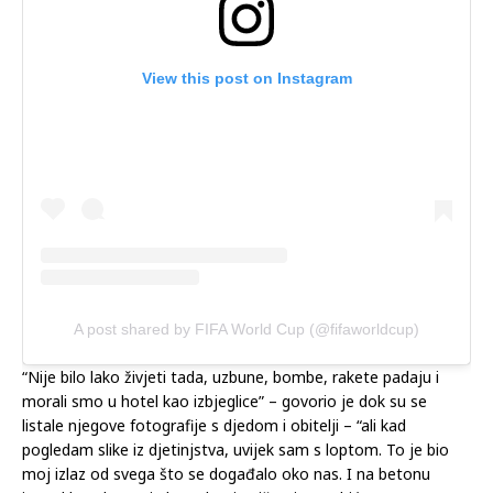
View this post on Instagram
A post shared by FIFA World Cup (@fifaworldcup)
“Nije bilo lako živjeti tada, uzbune, bombe, rakete padaju i
morali smo u hotel kao izbjeglice” – govorio je dok su se
listale njegove fotografije s djedom i obitelji – “ali kad
pogledam slike iz djetinjstva, uvijek sam s loptom. To je bio
moj izlaz od svega što se događalo oko nas. I na betonu