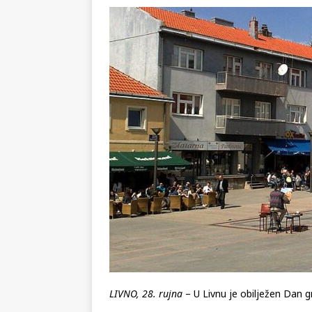
KRONIKA
[ 02.08.2026 ]
GP Gabela Polj
[ 29.07.2026 ]
Na današnji da
(video)
KULTURA
[ 07.08.2026 ]
Srpski povjesni
pripada
REGIJA
LIVNO, 28. rujna
– U Livnu je obilježen Dan g