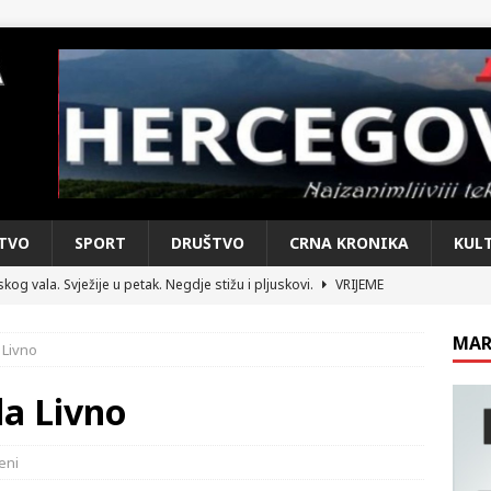
TVO
SPORT
DRUŠTVO
CRNA KRONIKA
KUL
kog vala. Svježije u petak. Negdje stižu i pljuskovi.
VRIJEME
e je donijelo slobodu: Neizbrisiva uloga HVO-a i Hrvata iz BiH u
MAR
 Livno
SKI RAT
pobjede: Večer u kojoj Knin, iseljena i domovinska Hrvatska dišu
da Livno
DOMOVINSKI RAT
eni
d iz sažetka dnevnih događaja za protekli vikend
CRNA