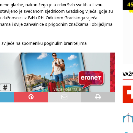
ene glazbe, nakon čega je u crkvi Svih svetih u Livnu
nastavljeno je svečanom sjednicom Gradskog vijeća, gdje su
ni dužnosnici iz BiH i RH. Odlukom Gradskoga vijeća
mama i dvije zahvalnice s prigodnim značkama i obilježjima
e svijeće na spomeniku poginulim braniteljima.
VAŽ