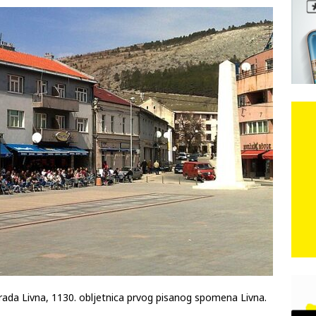
e: Vozači satima čekaju, dok se drugi ubacuju sa strane
VIJESTI
n, 29. srpnja 2018, preminuo je glazbeni genij Oliver Dragojević
čar o Oluji: Hrvati imaju što slaviti, dobili su ono što im povijesno
rada Livna, 1130. obljetnica prvog pisanog spomena Livna.