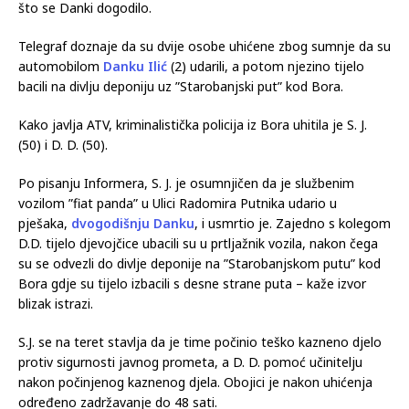
Banjskom Polju kod Bora prošlog utorka.
Policija je u više navrata pretraživala teren u tom mjestu, ali
nisu pronađeni materijalni dokazi koji bi mogli upućivati ​​na to
što se Danki dogodilo.
Telegraf doznaje da su dvije osobe uhićene zbog sumnje da su
automobilom
Danku Ilić
(2) udarili, a potom njezino tijelo
bacili na divlju deponiju uz ”Starobanjski put” kod Bora.
Kako javlja ATV, kriminalistička policija iz Bora uhitila je S. J.
(50) i D. D. (50).
Po pisanju Informera, S. J. je osumnjičen da je službenim
vozilom ”fiat panda” u Ulici Radomira Putnika udario u
pješaka,
dvogodišnju Danku
, i usmrtio je. Zajedno s kolegom
D.D. tijelo djevojčice ubacili su u prtljažnik vozila, nakon čega
su se odvezli do divlje deponije na ”Starobanjskom putu” kod
Bora gdje su tijelo izbacili s desne strane puta – kaže izvor
blizak istrazi.