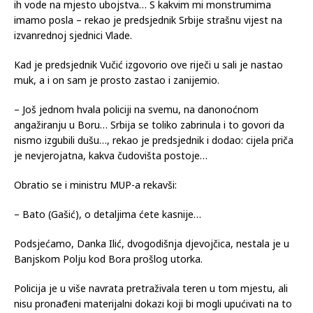
– Imamo loše vijesti za ovo naše dijete, policija je uhitila dvije
osobe koje su počinile ubojstvo male Danke, priznali su… I sad
ih vode na mjesto ubojstva… S kakvim mi monstrumima
imamo posla – rekao je predsjednik Srbije strašnu vijest na
izvanrednoj sjednici Vlade.
Kad je predsjednik Vučić izgovorio ove riječi u sali je nastao
muk, a i on sam je prosto zastao i zanijemio.
– Još jednom hvala policiji na svemu, na danonoćnom
angažiranju u Boru… Srbija se toliko zabrinula i to govori da
nismo izgubili dušu…, rekao je predsjednik i dodao: cijela priča
je nevjerojatna, kakva čudovišta postoje…
Obratio se i ministru MUP-a rekavši:
– Bato (Gašić), o detaljima ćete kasnije…
Podsjećamo, Danka Ilić, dvogodišnja djevojčica, nestala je u