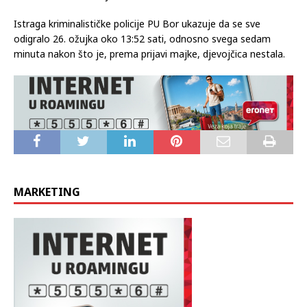
S.J. se na teret stavlja da je time počinio teško kazneno djelo
protiv sigurnosti javnog prometa, a D. D. pomoć učinitelju
nakon počinjenog kaznenog djela. Obojici je nakon uhićenja
određeno zadržavanje do 48 sati.
Istraga kriminalističke policije PU Bor ukazuje da se sve
odigralo 26. ožujka oko 13:52 sati, odnosno svega sedam
minuta nakon što je, prema prijavi majke, djevojčica nestala.
MARKETING