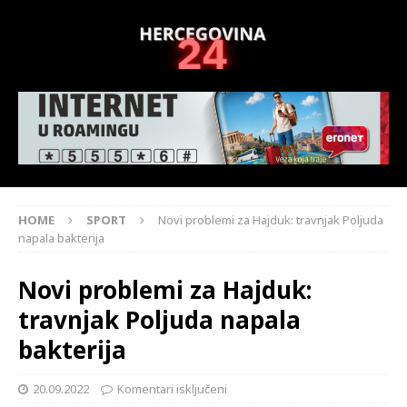
HOME
SPORT
Novi problemi za Hajduk: travnjak Poljuda
napala bakterija
Novi problemi za Hajduk:
travnjak Poljuda napala
bakterija
20.09.2022
Komentari isključeni