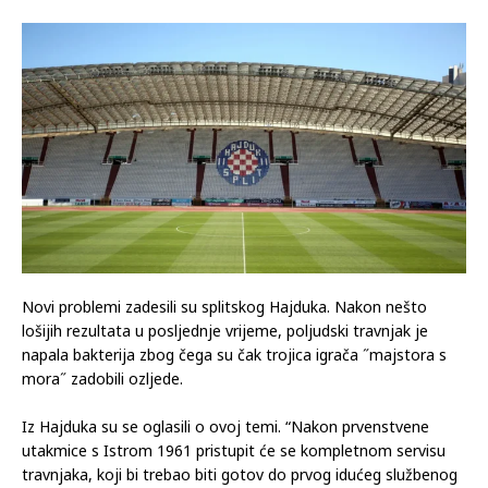
Novi problemi zadesili su splitskog Hajduka. Nakon nešto
lošijih rezultata u posljednje vrijeme, poljudski travnjak je
napala bakterija zbog čega su čak trojica igrača ˝majstora s
mora˝ zadobili ozljede.
Iz Hajduka su se oglasili o ovoj temi. “Nakon prvenstvene
utakmice s Istrom 1961 pristupit će se kompletnom servisu
travnjaka, koji bi trebao biti gotov do prvog idućeg službenog