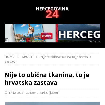
HOME
SPORT
Nije to obična tkanina, to je hrvatska
zastava
Nije to obična tkanina, to je
hrvatska zastava
17.12.2022
Komentari isključeni