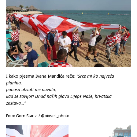
I kako pjesma Ivana Mandića reče:
“Srce mi k’o najveća
planina,
ponosa uhvati me navala,
kad se zavijori iznad naših glava Lijepe Naše,
hrvatska
zastava…”
Foto: Gorn Stanzl / @pixsell_photo