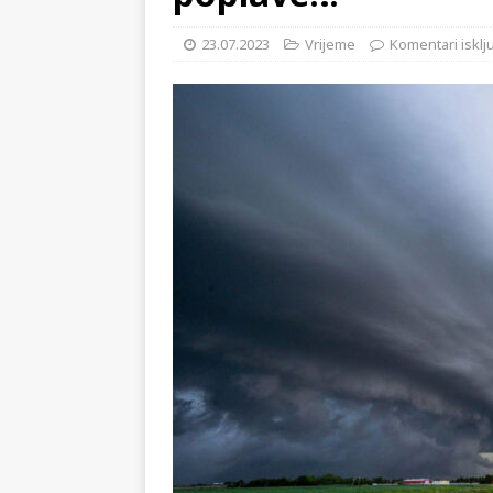
KRONIKA
poplave…
[ 02.08.2026 ]
GP Gabela Polj
23.07.2023
Vrijeme
Komentari isklj
[ 29.07.2026 ]
Na današnji da
(video)
KULTURA
[ 07.08.2026 ]
Srpski povjesni
pripada
REGIJA