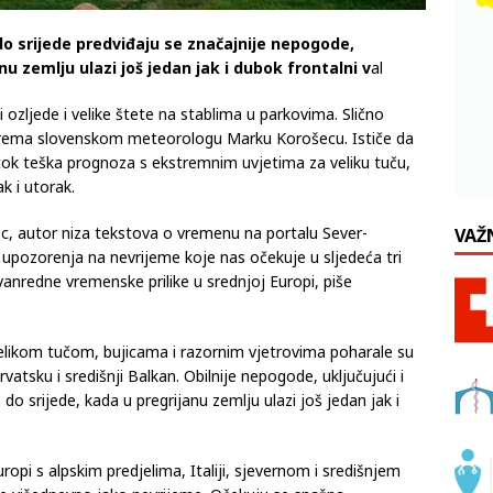
do srijede predviđaju se značajnije nepogode,
anu zemlju ulazi još jedan jak i dubok frontalni v
al
 ozljede i velike štete na stablima u parkovima. Slično
 prema slovenskom meteorologu Marku Korošecu. Ističe da
otok teška prognoza s ekstremnim uvjetima za veliku tuču,
k i utorak.
, autor niza tekstova o vremenu na portalu Sever-
VAŽ
h upozorenja na nevrijeme koje nas očekuje u sljedeća tri
vanredne vremenske prilike u srednjoj Europi, piše
likom tučom, bujicama i razornim vjetrovima poharale su
rvatsku i središnji Balkan. Obilnije nepogode, uključujući i
 do srijede, kada u pregrijanu zemlju ulazi još jedan jak i