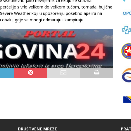
ropi s alpskim predjelima, Italiji, sjevernom i središnjem
se višednevno jako nevrijeme. Očekuju se snažna
perćelije s vrlo velikom do velikom tučom, tornada, bujične
 Severe Weather koji u upozorenju posebno apelira na
 obalu, gdje se mnogi odmaraju i kampiraju.