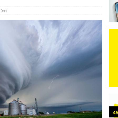
e: Vozači satima čekaju, dok se drugi ubacuju sa strane
VIJESTI
učeni
n, 29. srpnja 2018, preminuo je glazbeni genij Oliver Dragojević
čar o Oluji: Hrvati imaju što slaviti, dobili su ono što im povijesno