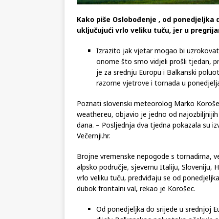
Kako piše Oslobođenje ,
od ponedjeljka 
uključujući vrlo veliku tuču, jer u pregrij
Izrazito jak vjetar mogao bi uzrokovati
onome što smo vidjeli prošli tjedan,
je za srednju Europu i Balkanski polu
razorne vjetrove i tornada u ponedjelja
Poznati slovenski meteorolog Marko Korošec
weather.eu, objavio je jedno od najozbiljniji
dana. – Posljednja dva tjedna pokazala su iz
Večernji.hr.
Brojne vremenske nepogode s tornadima, ve
alpsko područje, sjevernu Italiju, Sloveniju, H
vrlo veliku tuču, predviđaju se od ponedjeljka
dubok frontalni val, rekao je Korošec.