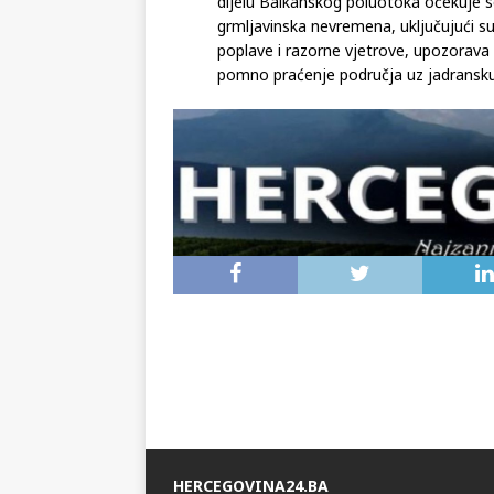
Od ponedjeljka do srijede u srednjoj Eu
dijelu Balkanskog poluotoka očekuje 
grmljavinska nevremena, uključujući su
poplave i razorne vjetrove, upozorava
pomno praćenje područja uz jadransku