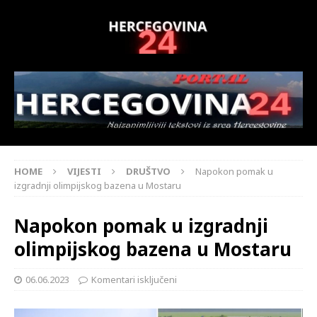
HOME
VIJESTI
DRUŠTVO
Napokon pomak u
izgradnji olimpijskog bazena u Mostaru
Napokon pomak u izgradnji
olimpijskog bazena u Mostaru
06.06.2023
Komentari isključeni