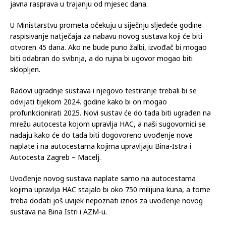
javna rasprava u trajanju od mjesec dana.
U Ministarstvu prometa očekuju u siječnju sljedeće godine
raspisivanje natječaja za nabavu novog sustava koji će biti
otvoren 45 dana. Ako ne bude puno žalbi, izvođač bi mogao
biti odabran do svibnja, a do rujna bi ugovor mogao biti
sklopljen.
Radovi ugradnje sustava i njegovo testiranje trebali bi se
odvijati tijekom 2024. godine kako bi on mogao
profunkcionirati 2025. Novi sustav će do tada biti ugrađen na
mrežu autocesta kojom upravlja HAC, a naši sugovornici se
nadaju kako će do tada biti dogovoreno uvođenje nove
naplate i na autocestama kojima upravljaju Bina-Istra i
Autocesta Zagreb – Macelj.
Uvođenje novog sustava naplate samo na autocestama
kojima upravlja HAC stajalo bi oko 750 milijuna kuna, a tome
treba dodati još uvijek nepoznati iznos za uvođenje novog
sustava na Bina Istri i AZM-u.