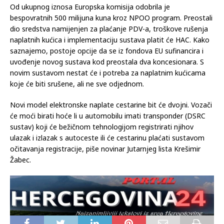
Od ukupnog iznosa Europska komisija odobrila je
bespovratnih 500 milijuna kuna kroz NPOO program. Preostali
dio sredstva namijenjen za plaćanje PDV-a, troškove rušenja
naplatnih kućica i implementaciju sustava platit će HAC. Kako
saznajemo, postoje opcije da se iz fondova EU sufinancira i
uvođenje novog sustava kod preostala dva koncesionara. S
novim sustavom nestat će i potreba za naplatnim kućicama
koje će biti srušene, ali ne sve odjednom.
Novi model elektronske naplate cestarine bit će dvojni. Vozači
će moći birati hoće li u automobilu imati transponder (DSRC
sustav) koji će bežičnom tehnologijom registrirati njihov
ulazak i izlazak s autoceste ili će cestarinu plaćati sustavom
očitavanja registracije, piše novinar Jutarnjeg lista Krešimir
Žabec.