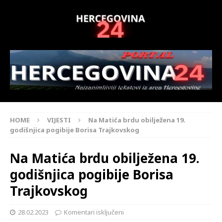
HOME
VIJESTI
Na Matića brdu obilježena 19.
godišnjica pogibije Borisa Trajkovskog
Na Matića brdu obilježena 19.
godišnjica pogibije Borisa
Trajkovskog
28.02.2023
Komentari isključeni