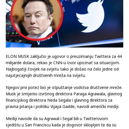
ELON MUSK zaključio je ugovor o preuzimanju Twittera za 44
milijarde dolara, rekao je CNN-u izvor upoznat sa situacijom.
Najbogatiji čovjek na svijetu tako je došao na čelo jedne od
najutjecajnijih društvenih mreža na svijetu.
Njegov prvi potez bio je otpuštanje vodstva društvene mreže.
Musk je smijenio izvršnog direktora Paraga Agrawala, glavnog
financijskog direktora Neda Segala i glavnog direktora za
pravna pitanja i politiku Vijaya Gadde, navodi američki mediji.
Mediji navode da su Agrawal i Segal bili u Twitterovom
sjedištu u San Franciscu kada je dogovor sklopljen te da su