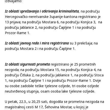
jedan mobitel. Upoznat nadležni tužitelj.
Od ostalih događaja iz biltena MUP-a HNŽ, za protekli vikend
izdvajamo:
Iz oblasti sprečavanja i otkrivanja kriminaliteta
,
na području
Hercegovačko-neretvanske županije-kantona registrirano je
13 prijava; na području Mostara 6, na području Konjica 3, na
području Jablanice 2, na području Čapljine 1 i na području
Prozor-Rame 1.
Iz oblasti javnog reda i mira registrirana
su 3 prekršaja; na
području Mostara 2 i na području Čapljine 1.
Iz oblasti sigurnosti prometa
registrirano je 25 prometnih
nezgoda; na području Mostara 15, na području Konjica 4, na
području Čitluka 2, na području Jablanice 1, na području Stoca
1, na području Čapljine 1 i na području Prozor-Rame 1. Dvije
su osobe zadobile teške tjelesne ozljede, tri osobe ozljede