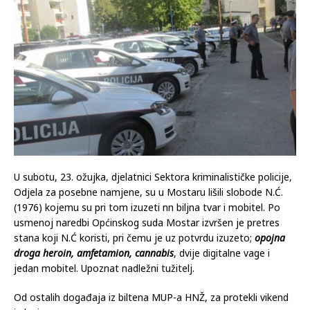
25.03.2024
Komentari isključeni
U subotu, 23. ožujka, djelatnici Sektora kriminalističke policije,
Odjela za posebne namjene, su u Mostaru lišili slobode N.Ć.
(1976) kojemu su pri tom izuzeti nn biljna tvar i mobitel. Po
usmenoj naredbi Općinskog suda Mostar izvršen je pretres
stana koji N.Ć koristi, pri čemu je uz potvrdu izuzeto;
opojna
droga heroin, amfetamion, cannabis
, dvije digitalne vage i