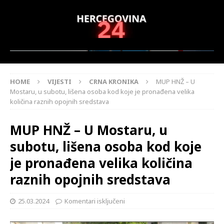
HOME
VIJESTI
CRNA KRONIKA
MUP HNŽ – U
Mostaru, u subotu, lišena osoba kod koje je pronađena velika
količina raznih opojnih sredstava
MUP HNŽ – U Mostaru, u
subotu, lišena osoba kod koje
je pronađena velika količina
raznih opojnih sredstava