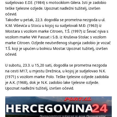
neutvrđenog stupnja, osam osoba lake tjelesne ozljede.
U petak, 22.3., u 20,25 sati, dogodila se prometna nezgoda na
magistralnoj cesti M 17, Šehovina Mostar, u kojoj je
sudjelovao E.Dž. (1984) s motociklom Gilera. Isti je zadobio
teške tjelesne ozljede. Upoznat nadležni tužitelj, izvršen
očevid.
Također u petak, 22.3. dogodila se prometna nezgoda u ul.
K.M. Viševića u Stocu u kojoj su sudjelovali M.Đ. (1963) iz
Mostara s vozilom marke Citroen, T.Š. (1997) iz Ševać njiva s
vozilom marke VW Passat i S.B. iz Kruševa-Stolac s vozilom
marke Citroen. Ozljede neutvrđenog stupnja zadobio je vozač
T.Š. koji je upućen u bolnicu Mostar. Upoznat tužitelj, izvršen
očevid.
U subotu, 23.3. u 15,20 sati, dogodila se prometna nezgoda
na cesti M17, u mjestu Drežnica, u kojoj je sudjelovao N.K.
(1971) s vozilom marke Polo. Teške tjelesne ozljede zadobila
je A.K. (1968), dok je N.K. zadobio lake tjelesne ozljede.
Upoznat nadležni tužitelj, izvršen očevid.