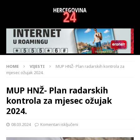
HOME
VIJESTI
MUP HNŽ- Plan radarskih kontrola za
mjesec ožujak 2024.
MUP HNŽ- Plan radarskih
kontrola za mjesec ožujak
2024.
08.03.2024
Komentari isključeni