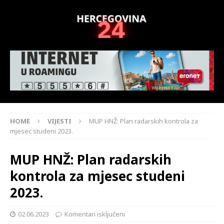
HOME
VIJESTI
MUP HNŽ: Plan radarskih kontrola za
mjesec studeni 2023.
MUP HNŽ: Plan radarskih
kontrola za mjesec studeni
2023.
02.06.2023
Komentari isključeni