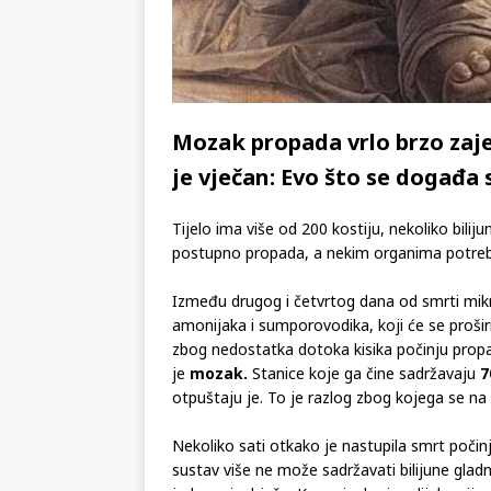
Mozak propada vrlo brzo zaje
je vječan: Evo što se događa 
Tijelo ima više od 200 kostiju, nekoliko bilij
postupno propada, a nekim organima potreb
Između drugog i četvrtog dana od smrti mik
amonijaka i sumporovodika, koji će se proširi
zbog nedostatka dotoka kisika počinju propad
je
mozak.
Stanice koje ga čine sadržavaju
7
otpuštaju je. To je razlog zbog kojega se n
Nekoliko sati otkako je nastupila smrt počin
sustav više ne može sadržavati bilijune gla