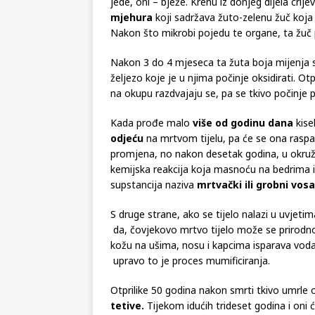
jede, oni – bježe. Krenu iz donjeg dijela crije
mjehura
koji sadržava žuto-zelenu žuč koja 
Nakon što mikrobi pojedu te organe, ta žuč poč
Nakon 3 do 4 mjeseca ta žuta boja mijenja 
željezo koje je u njima počinje oksidirati. Ot
na okupu razdvajaju se, pa se tkivo počinje 
Kada prođe malo
više od godinu dana
kise
odjeću
na mrtvom tijelu, pa će se ona raspa
promjena, no nakon desetak godina, u okruže
kemijska reakcija koja masnoću na bedrima i 
supstancija naziva
mrtvački ili grobni vosa
S druge strane, ako se tijelo nalazi u uvjet
da, čovjekovo mrtvo tijelo može se prirodno 
kožu na ušima, nosu i kapcima isparava voda,
upravo to je proces mumificiranja.
Otprilike 50 godina nakon smrti tkivo umrle
tetive.
Tijekom idućih trideset godina i oni 