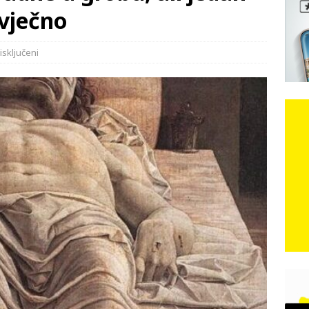
 vječno
e: Vozači satima čekaju, dok se drugi ubacuju sa strane
VIJESTI
isključeni
n, 29. srpnja 2018, preminuo je glazbeni genij Oliver Dragojević
čar o Oluji: Hrvati imaju što slaviti, dobili su ono što im povijesno