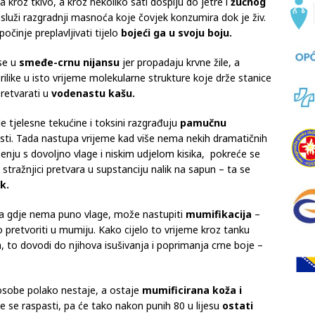
va kroz tkivo, a kroz nekoliko sati dospiju do jetre i
žučnog
služi razgradnji masnoća koje čovjek konzumira dok je živ.
inje preplavljivati ​​tijelo
bojeći ga u svoju boju.
se u
smeđe-crnu nijansu
jer propadaju krvne žile, a
prilike u isto vrijeme molekularne strukture koje drže stanice
pretvarati u
vodenastu kašu.
le tjelesne tekućine i toksini razgrađuju
pamučnu
sti. Tada nastupa vrijeme kad više nema nekih dramatičnih
nju s dovoljno vlage i niskim udjelom kisika, pokreće se
stražnjici pretvara u supstanciju nalik na sapun – ta se
k.
ima gdje nema puno vlage, može nastupiti
mumifikacija
–
pretvoriti u mumiju. Kako cijelo to vrijeme kroz tanku
 to dovodi do njihova isušivanja i poprimanja crne boje –
 osobe polako nestaje, a ostaje
mumificirana koža i
će se raspasti, pa će tako nakon punih 80 u lijesu
ostati