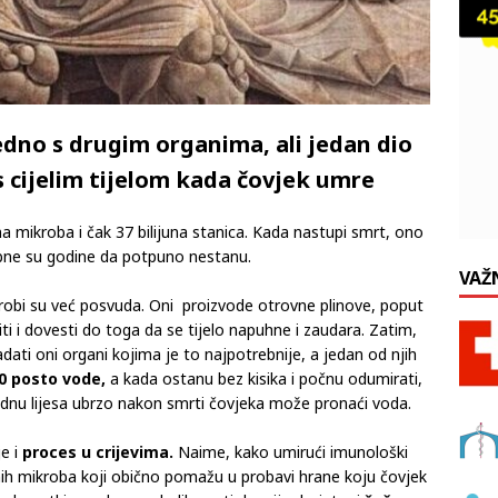
dno s drugim organima, ali jedan dio
s cijelim tijelom kada čovjek umre
una mikroba i čak 37 bilijuna stanica. Kada nastupi smrt, ono
ne su godine da potpuno nestanu.
VAŽ
robi su već posvuda. Oni proizvode otrovne plinove, poput
ti i dovesti do toga da se tijelo napuhne i zaudara. Zatim,
ati oni organi kojima je to najpotrebnije, a jedan od njih
0 posto vode,
a kada ostanu bez kisika i počnu odumirati,
a dnu lijesa ubrzo nakon smrti čovjeka može pronaći voda.
je i
proces u crijevima.
Naime, kako umirući imunološki
dnih mikroba koji obično pomažu u probavi hrane koju čovjek