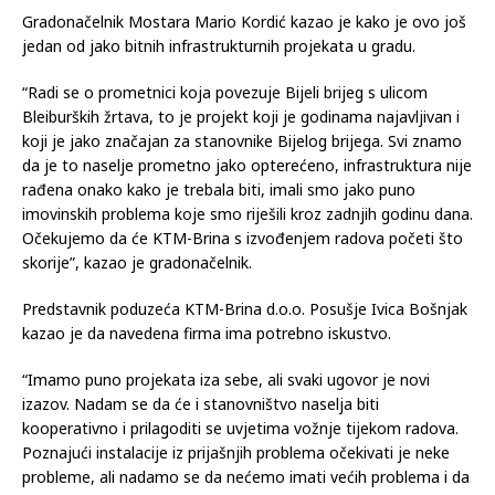
Gradonačelnik Mostara Mario Kordić kazao je kako je ovo još
jedan od jako bitnih infrastrukturnih projekata u gradu.
“Radi se o prometnici koja povezuje Bijeli brijeg s ulicom
Bleiburških žrtava, to je projekt koji je godinama najavljivan i
koji je jako značajan za stanovnike Bijelog brijega. Svi znamo
da je to naselje prometno jako opterećeno, infrastruktura nije
rađena onako kako je trebala biti, imali smo jako puno
imovinskih problema koje smo riješili kroz zadnjih godinu dana.
Očekujemo da će KTM-Brina s izvođenjem radova početi što
skorije”, kazao je gradonačelnik.
Predstavnik poduzeća KTM-Brina d.o.o. Posušje Ivica Bošnjak
kazao je da navedena firma ima potrebno iskustvo.
“Imamo puno projekata iza sebe, ali svaki ugovor je novi
izazov. Nadam se da će i stanovništvo naselja biti
kooperativno i prilagoditi se uvjetima vožnje tijekom radova.
Poznajući instalacije iz prijašnjih problema očekivati je neke
probleme, ali nadamo se da nećemo imati većih problema i da