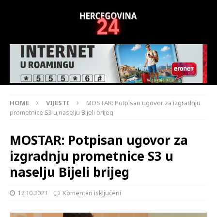
HOME
VIJESTI
MOSTAR: Potpisan ugovor za izgradnju
prometnice S3 u naselju Bijeli brijeg
MOSTAR: Potpisan ugovor za
izgradnju prometnice S3 u
naselju Bijeli brijeg
12.10.2023
Komentari isključeni