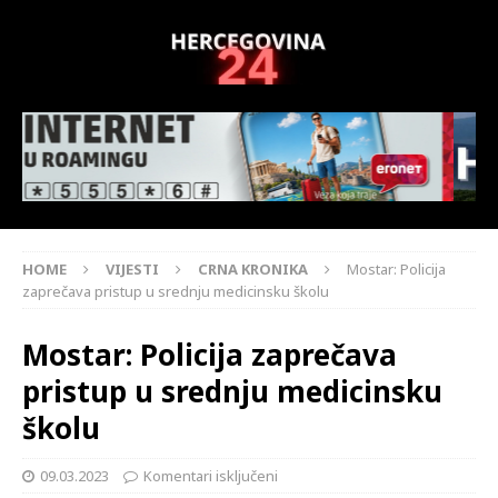
HOME
VIJESTI
CRNA KRONIKA
Mostar: Policija
zaprečava pristup u srednju medicinsku školu
Mostar: Policija zaprečava
pristup u srednju medicinsku
školu
09.03.2023
Komentari isključeni