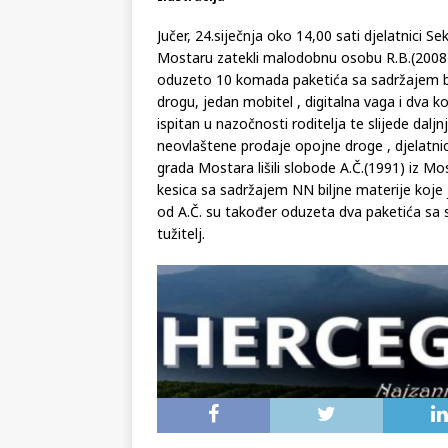
Jučer, 24.siječnja oko 14,00 sati djelatnici S
Mostaru zatekli malodobnu osobu R.B.(2008
oduzeto 10 komada paketića sa sadržajem bi
drogu, jedan mobitel , digitalna vaga i dva k
ispitan u nazočnosti roditelja te slijede dalj
neovlaštene prodaje opojne droge , djelatnic
grada Mostara lišili slobode A.Č.(1991) iz M
kesica sa sadržajem NN biljne materije koje
od A.Č. su također oduzeta dva paketića sa 
tužitelj.