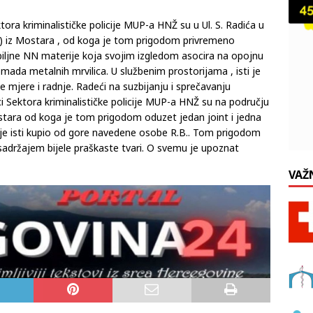
ektora kriminalističke policije MUP-a HNŽ su u Ul. S. Radića u
) iz Mostara , od koga je tom prigodom privremeno
ljne NN materije koja svojim izgledom asocira na opojnu
omada metalnih mrvilica. U službenim prostorijama , isti je
nje mjere i radnje. Radeći na suzbijanju i sprečavanju
i Sektora kriminalističke policije MUP-a HNŽ su na području
ostara od koga je tom prigodom oduzet jedan joint i jedna
 je isti kupio od gore navedene osobe R.B.. Tom prigodom
sadržajem bijele praškaste tvari. O svemu je upoznat
VAŽ