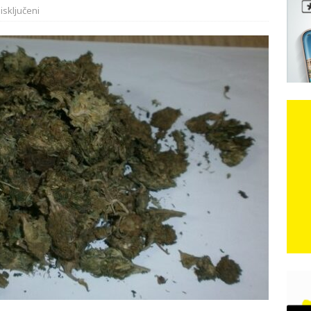
isključeni
e: Vozači satima čekaju, dok se drugi ubacuju sa strane
VIJESTI
n, 29. srpnja 2018, preminuo je glazbeni genij Oliver Dragojević
čar o Oluji: Hrvati imaju što slaviti, dobili su ono što im povijesno