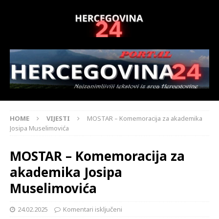
HOME
VIJESTI
MOSTAR – Komemoracija za akademika
Josipa Muselimovića
MOSTAR – Komemoracija za
akademika Josipa
Muselimovića
24.02.2025
Komentari isključeni