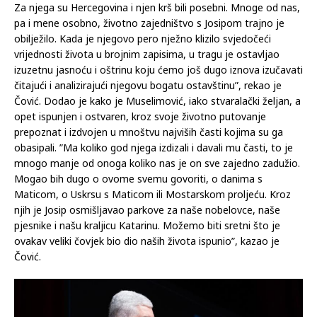
Za njega su Hercegovina i njen krš bili posebni. Mnoge od nas,
pa i mene osobno, životno zajedništvo s Josipom trajno je
obilježilo. Kada je njegovo pero nježno klizilo svjedočeći
vrijednosti života u brojnim zapisima, u tragu je ostavljao
izuzetnu jasnoću i oštrinu koju ćemo još dugo iznova izučavati
čitajući i analizirajući njegovu bogatu ostavštinu”, rekao je
Čović. Dodao je kako je Muselimović, iako stvaralački željan, a
opet ispunjen i ostvaren, kroz svoje životno putovanje
prepoznat i izdvojen u mnoštvu najviših časti kojima su ga
obasipali. ”Ma koliko god njega izdizali i davali mu časti, to je
mnogo manje od onoga koliko nas je on sve zajedno zadužio.
Mogao bih dugo o ovome svemu govoriti, o danima s
Maticom, o Uskrsu s Maticom ili Mostarskom proljeću. Kroz
njih je Josip osmišljavao parkove za naše nobelovce, naše
pjesnike i našu kraljicu Katarinu. Možemo biti sretni što je
ovakav veliki čovjek bio dio naših života ispunio”, kazao je
Čović.