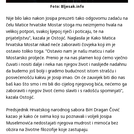
Foto: Bljesak.info
Nije bilo lako nakon Josipa preuzeti tako odgovornu zadaću na
čelu Matice hrvatske Mostar stoga mu neizmjerno hvala na
velikoj potpori, svakoj lijepoj riječi i poticaju, te na
prijateljstvu”, kazala je Ostojić. Naglasila je Kako Matica
hrvatska Mostar nikad neće zaboraviti čovjeka koji im je
ostavio toliko toga. ”Ostavio nam je našu maticu i naše
Mostarsko proljeće. Prenio je na nas plamen koji ćemo vječno
čuvati i nositi dalje i neka nas njegov život i naslijeđe nadahnu
da budemo još bolji i gradimo budućnost istom strašću i
posvećenošću kakvu je Josip imao. On će zauvijek biti dio nas
baš kao što smo i mi bili dio cijelog njegovog bića, nećemo ga
zaboraviti i njegov život ćemo slaviti i s radošću spominjati”,
kazala Ostojić.
Predsjednik Hrvatskog narodnog sabora BiH Dragan Čović
kazao je kako će svima koji su poznavali i voljeli Josipa
Muselimovića nedostajati njegova mudrost i mirnoća bez
obzira na životne filozofije koje zastupaju.