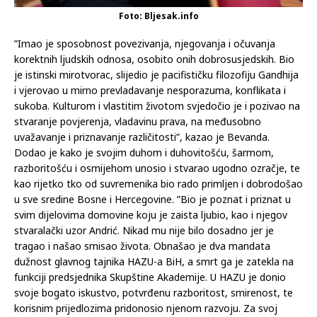
Foto: Bljesak.info
”Imao je sposobnost povezivanja, njegovanja i očuvanja
korektnih ljudskih odnosa, osobito onih dobrosusjedskih. Bio
je istinski mirotvorac, slijedio je pacifističku filozofiju Gandhija
i vjerovao u mirno prevladavanje nesporazuma, konflikata i
sukoba. Kulturom i vlastitim životom svjedočio je i pozivao na
stvaranje povjerenja, vladavinu prava, na međusobno
uvažavanje i priznavanje različitosti”, kazao je Bevanda.
Dodao je kako je svojim duhom i duhovitošću, šarmom,
razboritošću i osmijehom unosio i stvarao ugodno ozračje, te
kao rijetko tko od suvremenika bio rado primljen i dobrodošao
u sve sredine Bosne i Hercegovine. ”Bio je poznat i priznat u
svim dijelovima domovine koju je zaista ljubio, kao i njegov
stvaralački uzor Andrić. Nikad mu nije bilo dosadno jer je
tragao i našao smisao života. Obnašao je dva mandata
dužnost glavnog tajnika HAZU-a BiH, a smrt ga je zatekla na
funkciji predsjednika Skupštine Akademije. U HAZU je donio
svoje bogato iskustvo, potvrđenu razboritost, smirenost, te
korisnim prijedlozima pridonosio njenom razvoju. Za svoj