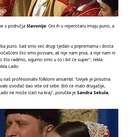
me s područja
Slavonije
. Oni ih u reperotaru imaju puno, a
eba puno. Sad smo već drugi tjedan u pripremama i dosta
čašćeni što smo pozvani, ali nije nam prva, a nije nam ni
 što radimo, sigurno smo u to i bit će super”, rekla
mbla Lado.
 su naš profesionalni folklorni ansambl. “Uvijek je prisutna
vaki izvođač dao više od sebe. Biti će malo drugačije,
ado ne može izaći na kraj”, poručila je
Sandra Sekula
,