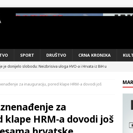
TVO
SPORT
DRUŠTVO
CRNA KRONIKA
KUL
e je donijelo slobodu: Neizbrisiva uloga HVO-a i Hrvata iz BiH u
SKI RAT
MAR
nenađenje za inauguraciju, pored klape HRM-a dovodi još
pobjede: Večer u kojoj Knin, iseljena i domovinska Hrvatska dišu
DOMOVINSKI RAT
iznenađenje za
d iz sažetka dnevnih događaja za protekli vikend
CRNA
d klape HRM-a dovodi još