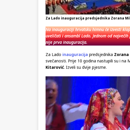
Za Lado inauguracija predsjednika Zorana Mil
Na inauguraciji hrvatsku himnu će izvesti klap
uveličati i ansambl Lado. Jednom od najvećih 
nije prva inauguracija.
Za Lado
inauguracija
predsjednika
Zorana 
svečanosti. Prije 10 godina nastupili su i na
Kitarović
. Izveli su dvije pjesme.