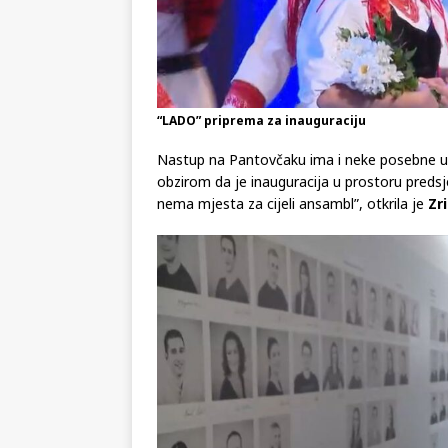
“LADO” priprema za inauguraciju
Nastup na Pantovčaku ima i neke posebne uv
obzirom da je inauguracija u prostoru pred
nema mjesta za cijeli ansambl”, otkrila je
Zr