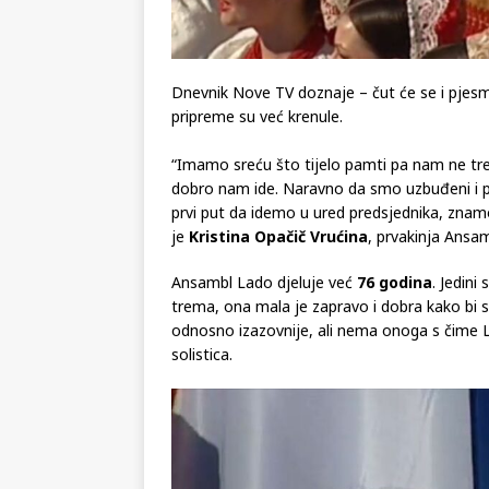
Dnevnik Nove TV doznaje – čut će se i pjes
pripreme su već krenule.
“Imamo sreću što tijelo pamti pa nam ne tr
dobro nam ide. Naravno da smo uzbuđeni i po
prvi put da idemo u ured predsjednika, znamo
je
Kristina Opačič Vrućina
, prvakinja Ansa
Ansambl Lado djeluje već
76 godina
. Jedini
trema, ona mala je zapravo i dobra kako bi s
odnosno izazovnije, ali nema onoga s čime L
solistica.