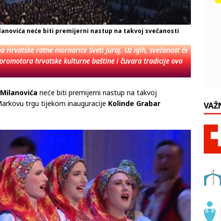
anovića neće biti premijerni nastup na takvoj svečanosti
a Hrvatske ratne mornarice Sveti Juraj. Uz njih, svečanost će
promotora hrvatske kulturne baštine i čuvara tradicije ovo
Milanovića
neće biti premijerni nastup na takvoj
 Markovu trgu tijekom inauguracije
Kolinde Grabar
VAŽ