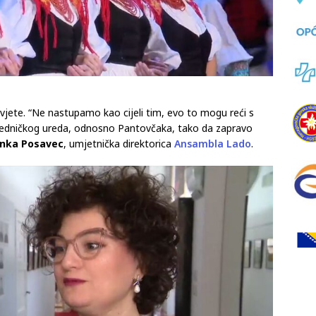
jete. “Ne nastupamo kao cijeli tim, evo to mogu reći s
sjedničkog ureda, odnosno Pantovčaka, tako da zapravo
inka Posavec
, umjetnička direktorica
Ansambla Lado
.