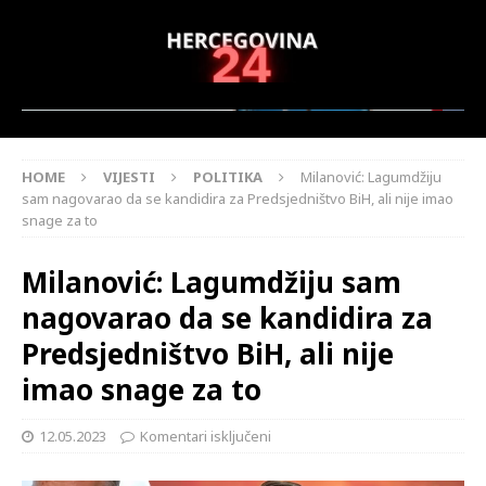
HOME
VIJESTI
POLITIKA
Milanović: Lagumdžiju
sam nagovarao da se kandidira za Predsjedništvo BiH, ali nije imao
snage za to
Milanović: Lagumdžiju sam
nagovarao da se kandidira za
Predsjedništvo BiH, ali nije
imao snage za to