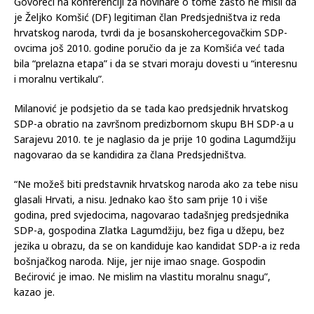
Ovo je istakao nakon susreta s članom Predsjedništva Bosne i
Hercegovine Denisom Bećirovićem (SDP) koji je bio u
zvaničnoj posjeti Hrvatskoj.
Govoreći na konferenciji za novinare o tome zašto ne misli da
je Željko Komšić (DF) legitiman član Predsjedništva iz reda
hrvatskog naroda, tvrdi da je bosanskohercegovačkim SDP-
ovcima još 2010. godine poručio da je za Komšića već tada
bila “prelazna etapa” i da se stvari moraju dovesti u “interesnu
i moralnu vertikalu”.
Milanović je podsjetio da se tada kao predsjednik hrvatskog
SDP-a obratio na završnom predizbornom skupu BH SDP-a u
Sarajevu 2010. te je naglasio da je prije 10 godina Lagumdžiju
nagovarao da se kandidira za člana Predsjedništva.
“Ne možeš biti predstavnik hrvatskog naroda ako za tebe nisu
glasali Hrvati, a nisu. Jednako kao što sam prije 10 i više
godina, pred svjedocima, nagovarao tadašnjeg predsjednika
SDP-a, gospodina Zlatka Lagumdžiju, bez figa u džepu, bez
jezika u obrazu, da se on kandiduje kao kandidat SDP-a iz reda