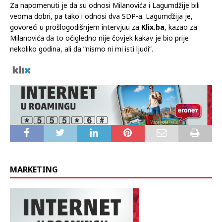
bošnjačkog naroda. Nije, jer nije imao snage. Gospodin
Bećirović je imao. Ne mislim na vlastitu moralnu snagu”,
kazao je.
Za napomenuti je da su odnosi Milanovića i Lagumdžije bili
veoma dobri, pa tako i odnosi dva SDP-a. Lagumdžija je,
govoreći u prošlogodišnjem intervjuu za
Klix.ba
, kazao za
Milanovića da to očigledno nije čovjek kakav je bio prije
nekoliko godina, ali da “nismo ni mi isti ljudi”.
MARKETING