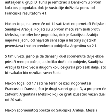
autsajderi u grupi D. Tunis je remizirao s Danskom u prvom
kolu bez pogodaka, dok je Australije doživjela poraz od
Francuske rezultatom 4:1.
Nakon toga, na teren će od 14 sati izaći nogometaši Poljske i
Saudijske Arabije. Poljaci su u prvom meču remizirali protiv
Meksika, također bez pogodaka, dok je Saudijska Arabija
napravila jednu od najvećih senzacija u historiji svjetskih
prvenstava i nakon preokreta pobijedila Argentinu sa 2:1.
S tim u vezi, jasno je da današnji duel spomenute dvije ekipe
privlači mnogo pažnje, a ukoliko dođe do pobjede, Saudijska
Arabija bi tako već u drugom kolu osigurala prolazak dalje, što
bi svakako bio rezultat ravan čudu.
Nakon toga, od 17 sati na teren će izaći nogometaši
Francuske i Danske, što je drugi susret grupe D, a program će
zatvoriti Argentina i Meksiko koji će igrati izuzetno važan duel
od 20 sati.
Nakon spomenutog poraza od Saudijske Arabije, Messi i