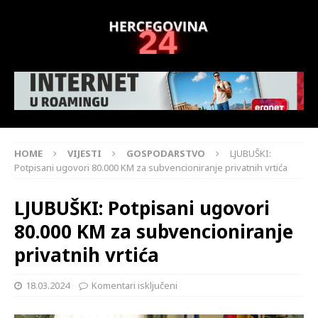
HOME
VIJESTI
GOSPODARSTVO
LJUBUŠKI:
Potpisani ugovori 80.000 KM za subvencioniranje privatnih vrtića
LJUBUŠKI: Potpisani ugovori
80.000 KM za subvencioniranje
privatnih vrtića
18.03.2024
Komentari isključeni