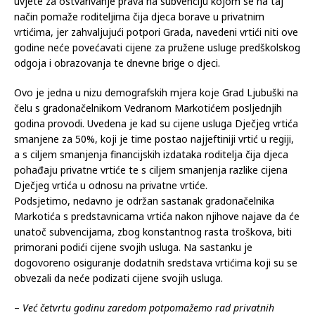
prethodno objavljenom javnom pozivu ispunili sve potrebne
uvjete za ostvarivanje prava na subvenciju kojom se na taj
način pomaže roditeljima čija djeca borave u privatnim
vrtićima, jer zahvaljujući potpori Grada, navedeni vrtići niti ove
godine neće povećavati cijene za pružene usluge predškolskog
odgoja i obrazovanja te dnevne brige o djeci.
Ovo je jedna u nizu demografskih mjera koje Grad Ljubuški na
čelu s gradonačelnikom Vedranom Markotićem posljednjih
godina provodi. Uvedena je kad su cijene usluga Dječjeg vrtića
smanjene za 50%, koji je time postao najjeftiniji vrtić u regiji,
a s ciljem smanjenja financijskih izdataka roditelja čija djeca
pohađaju privatne vrtiće te s ciljem smanjenja razlike cijena
Dječjeg vrtića u odnosu na privatne vrtiće.
Podsjetimo, nedavno je održan sastanak gradonačelnika
Markotića s predstavnicama vrtića nakon njihove najave da će
unatoč subvencijama, zbog konstantnog rasta troškova, biti
primorani podići cijene svojih usluga. Na sastanku je
dogovoreno osiguranje dodatnih sredstava vrtićima koji su se
obvezali da neće podizati cijene svojih usluga.