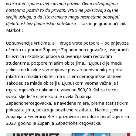
–
Već četvrtu godinu zaredom potpomažemo rad privatnih
vrtića koji ispune uvjete javnog poziva. Ovim izdvajanjima
nastojimo postići to da privatni vrtići ne povećavaju cijene
svojih usluga, a da istovremeno mogu nesmetano obavljati
djelatnost bez financijskih poteškoća
– kazao je gradonačelnik
Markotić.
Uz subvencije vrtićima, ali i druge vrste potpora – od prijevoza
učenika uz pomoć Županije Zapadnohercegovačke, osiguranih
bilježnica i školskog pribora subvencija svim redovitim
studentima, potpore mladim obiteljima… Ljubuški je među
jedinicima lokalne samouprave postao predvodnik potpora
mladima i mladim obiteljima s ciljem demografske obnove.
Također, za mlade obitelji u Ljubuškom veoma važna je i
mjera mjesečne naknade u visini od 500,00 KM za treće i
svako sljedeće dijete koju je uvela Županija
Zapadnohercegovačka, a navedene mjere, prema statističkim
pokazateljima, pokazuju pozitivne rezultate. Naime, jedina
županija u Federaciji BiH s pozitivnim prirodnim priraštajem za
2023. godinu je Županija Zapadnohercegovačka.