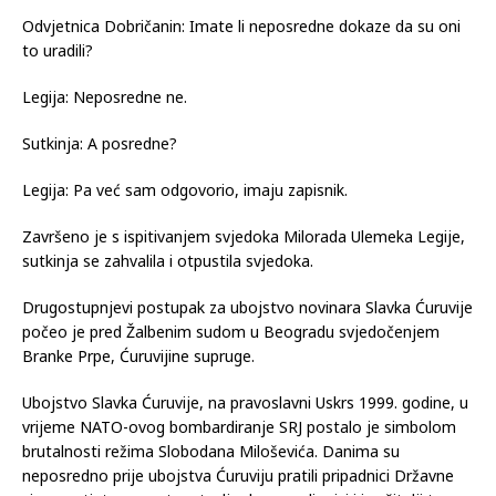
Odvjetnica Dobričanin: Imate li neposredne dokaze da su oni
to uradili?
Legija: Neposredne ne.
Sutkinja: A posredne?
Legija: Pa već sam odgovorio, imaju zapisnik.
Završeno je s ispitivanjem svjedoka Milorada Ulemeka Legije,
sutkinja se zahvalila i otpustila svjedoka.
Drugostupnjevi postupak za ubojstvo novinara Slavka Ćuruvije
počeo je pred Žalbenim sudom u Beogradu svjedočenjem
Branke Prpe, Ćuruvijine supruge.
Ubojstvo Slavka Ćuruvije, na pravoslavni Uskrs 1999. godine, u
vrijeme NATO-ovog bombardiranje SRJ postalo je simbolom
brutalnosti režima Slobodana Miloševića. Danima su
neposredno prije ubojstva Ćuruviju pratili pripadnici Državne