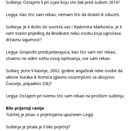
Sutkinja: Ostajete li pri izjavi koju ste dali pred sudom 2016?
Legija: Kao što sam rekao, nemam što da dodati ili oduzeti.
Sutkinja: Je li došlo do susreta vas i Radomira Markovića, je li
vam stavio prijedlog da likvidirate neku osobu koja ugrožava
državnu sigurnost?
Legija: Gospođo predsjedavajuća, kao što sam već rekao,
stvarno ne vidim svrhu ovog ispitivanja, sve sam rekao.
Sutkinj: Jeste li kasnije, 2002. godine angažirali neke osobe da
uklone Kuraka ili Romića (glavno osumnjičeni za ubojstvo
Ćuruvije, pripadnici DB)?
Legija: Ostajem pri svemu što sam rekao na prošlom suđenju.
Bilo prijetnji ranije
Tužitelj je pitao o prijetnjama upućenim Legiji.
Sutkinja je pitala je li bilo prijetnji?