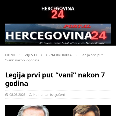
HOME
VIJESTI
CRNA KRONIKA
Legija prvi put
“vani” nakon 7 godina
Legija prvi put “vani” nakon 7
godina
08.03.2023
Komentari isključeni