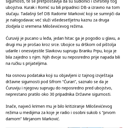
sigurnosti, te se pretpostavlja da su sudionici i izvršitelji tog
ubojstva. Kurak i Romić su bili pripadnici DB-a izravno na tom
slučaju. Tadašnji šef DB Radomir Marković koji se sumnjiči da
je nalogodavac već služi višedesetljetnu kaznu za druga
zlodjela iz vremena Miloševićevog režima.
Ćuruviji je pucano u leđa, jedan hitac ga je pogodio u glavu, a
drugi mu je prošao kroz srce. Ubojice su drškom od pištolja
udarile i onesvijestile Slavkovu suprugu Branku Prpu, koja je
bila zajedno s njim. Njih dvoje su neposredno prije napada bili
na ručku s prijateljima.
Na osnovu podataka koji su objavljeni iz tajnog izvještaja
državne sigurnosti pod šifrom “Ćuran”, saznalo se da je
Ćuruviju i njegovu suprugu do neposredno pred ubojstvo,
neprestano pratilo oko 30 pripadnika Državne sigurnosti.
Inače, najveći krimen mu je bilo kritiziranje Miloševićevog
režima u medijima za koje je radio i osobni sukob s “prvom
damom” Mirjanom Marković.