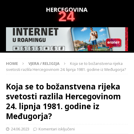
HOME
VJERA / RELIGIJA
Koja se to božanstvena rijeka
svetosti razlila Hercegovinom 24. lipnja 1981. godine iz Međugorja?
Koja se to božanstvena rijeka
svetosti razlila Hercegovinom
24. lipnja 1981. godine iz
Međugorja?
24.06.2023
Komentari isključeni