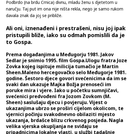
Podbrdo (na brdu Crnica) divnu, mladu ženu s djetetom u
naručju. Taj put im ona nije ništa rekla, nego je samo rukom
davala znak da joj se približe.
Ali oni, iznenađeni i prestrašeni, nisu joj ipak
pristupili bliže, iako su odmah pomislili da je
to Gospa.
Prema događanjima u Međugorju 1981. Jakov
Sedlar je snimio 1995. film Gospa.Ulogu fratra Joze
Zovka kojeg ispituje milicija tumačio je Martin
Sheen.Maleno hercegovačko selo Međugorje 1981.
godine. Šestoro djece govori svećenicima da im se
svaki dan ukazuje Majka Božja prenoseći im
poruke mira i vjere. Iako u početku sumnjičavi,
svećenici predvođeni fra Jozom Zovkom (M.
Sheen) saslušaju djecu i povjeruju. Vijest o
ukazanjima ubrzo se proširi cijelom okolicom, te
vjernici počinju svakodnevno obilaziti mjesto
ukazanja, brdašce blizu crkvenog posjeda. Nagla
velika vjerska okupljanja ne sviđaju se
pripadnicima lokalne vlasti, u službi tadašnje