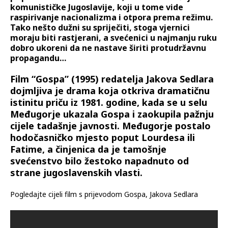
komunističke Jugoslavije, koji u tome vide
raspirivanje nacionalizma i otpora prema režimu.
Tako nešto dužni su spriječiti, stoga vjernici
moraju biti rastjerani, a svećenici u najmanju ruku
dobro ukoreni da ne nastave širiti protudržavnu
propagandu…
Film “Gospa” (1995) redatelja Jakova Sedlara
dojmljiva je drama koja otkriva dramatičnu
istinitu priču iz 1981. godine, kada se u selu
Međugorje ukazala Gospa i zaokupila pažnju
cijele tadašnje javnosti. Međugorje postalo
hodočasničko mjesto poput Lourdesa ili
Fatime, a činjenica da je tamošnje
svećenstvo bilo žestoko napadnuto od
strane jugoslavenskih vlasti.
Pogledajte cijeli film s prijevodom Gospa, Jakova Sedlara