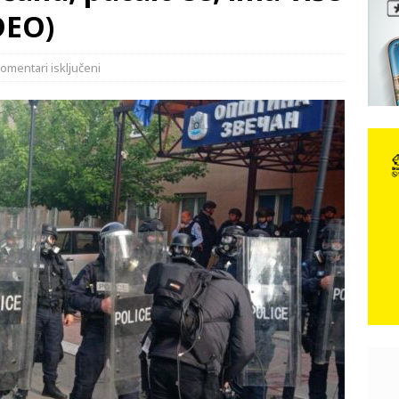
e: Vozači satima čekaju, dok se drugi ubacuju sa strane
VIJESTI
DEO)
n, 29. srpnja 2018, preminuo je glazbeni genij Oliver Dragojević
omentari isključeni
 iz Međugorja; ‘Slobodna Dalmacija‘ u posjedu dramatične
karca u polju kod granice!
CRNA KRONIKA
kog vala. Svježije u petak. Negdje stižu i pljuskovi.
VRIJEME