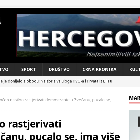
TVO
SPORT
DRUŠTVO
CRNA KRONIKA
KUL
e je donijelo slobodu: Neizbrisiva uloga HVO-a i Hrvata iz BiH u
SKI RAT
MAR
čeo nasilno rastjerivati ​​demostrante u Zvečanu, pucalo se,
pobjede: Večer u kojoj Knin, iseljena i domovinska Hrvatska dišu
DOMOVINSKI RAT
rastjerivati ​​
d iz sažetka dnevnih događaja za protekli vikend
CRNA
anu, pucalo se, ima više