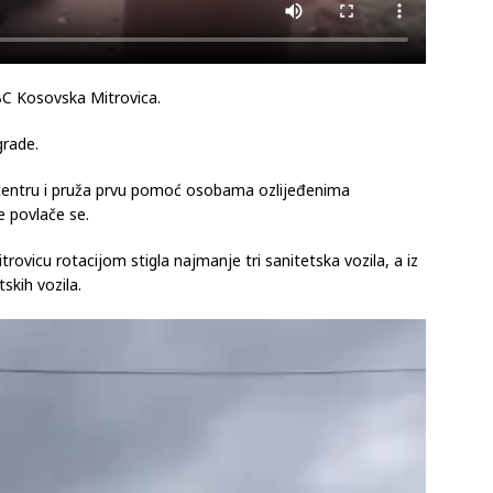
BC Kosovska Mitrovica.
grade.
 centru i pruža prvu pomoć osobama ozlijeđenima
ne povlače se.
ovicu rotacijom stigla najmanje tri sanitetska vozila, a iz
skih vozila.