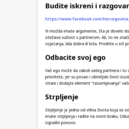
Budite iskreni i razgova
https://www.facebook.com/hercegovina
Vi možda imate argumente, šta je dovelo do
otežava suživot s partnerom. Ali, to ne znači
osjećanja, bila dobra ili loša. Prodrite u srž
Odbacite svoj ego
Vaš ego može da zaboli vašeg partnera i to ć
prioritete, jer su posao i obiteljski život izu
strani i dodajte element “razumijevanja” va
Strpljenje
Strpljenje je jedna od vrlina života koja se
imate strpljenja i radite na svom braku. Odust
izgraditi ponovo.