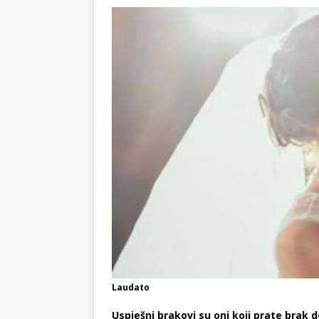
KRONIKA
[ 02.08.2026 ]
GP Gabela Polj
[ 29.07.2026 ]
Na današnji da
(video)
KULTURA
[ 07.08.2026 ]
Srpski povjesni
pripada
REGIJA
Laudato
Uspješni brakovi su oni koji prate brak d