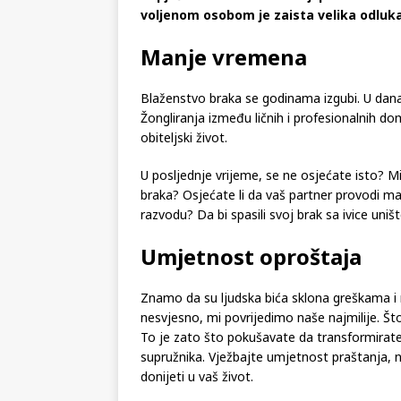
voljenom osobom je zaista velika odluka
Manje vremena
Blaženstvo braka se godinama izgubi. U dana
Žongliranja između ličnih i profesionalnih 
obiteljski život.
U posljednje vrijeme, se ne osjećate isto? Misl
braka? Osjećate li da vaš partner provodi ma
razvodu? Da bi spasili svoj brak sa ivice uniš
Umjetnost oproštaja
Znamo da su ljudska bića sklona greškama i 
nesvjesno, mi povrijedimo naše najmilije. Što
To je zato što pokušavate da transformirate s
supružnika. Vježbajte umjetnost praštanja, n
donijeti u vaš život.