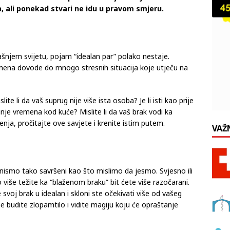
, ali ponekad stvari ne idu u pravom smjeru.
šnjem svijetu, pojam “idealan par” polako nestaje.
domena dovode do mnogo stresnih situacija koje utječu na
ite li da vaš suprug nije više ista osoba? Je li isti kao prije
nje vremena kod kuće? Mislite li da vaš brak vodi ka
tenja, pročitajte ove savjete i krenite istim putem.
VAŽ
nismo tako savršeni kao što mislimo da jesmo. Svjesno ili
 više težite ka “blaženom braku” bit ćete više razočarani.
voj brak u idealan i skloni ste očekivati više od vašeg
e budite zlopamtilo i vidite magiju koju će opraštanje