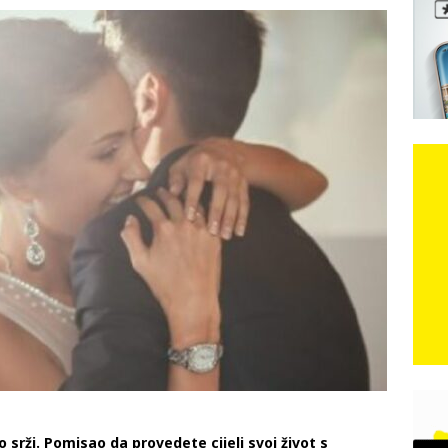
e: Vozači satima čekaju, dok se drugi ubacuju sa strane
VIJESTI
n, 29. srpnja 2018, preminuo je glazbeni genij Oliver Dragojević
čar o Oluji: Hrvati imaju što slaviti, dobili su ono što im povijesno
o srži. Pomisao da provedete cijeli svoj život s