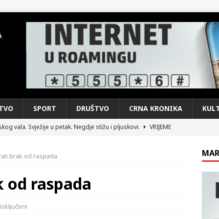
TVO
SPORT
DRUŠTVO
CRNA KRONIKA
KUL
kog vala. Svježije u petak. Negdje stižu i pljuskovi.
VRIJEME
e je donijelo slobodu: Neizbrisiva uloga HVO-a i Hrvata iz BiH u
MAR
ati brak od raspada
SKI RAT
pobjede: Večer u kojoj Knin, iseljena i domovinska Hrvatska dišu
k od raspada
DOMOVINSKI RAT
isključeni
d iz sažetka dnevnih događaja za protekli vikend
CRNA