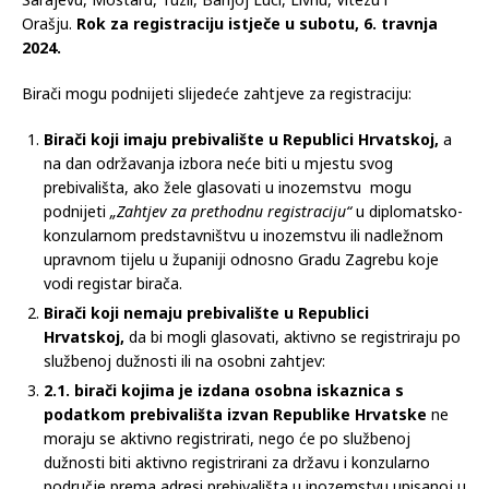
Orašju.
Rok za registraciju istječe u subotu, 6. travnja
2024.
Birači mogu podnijeti slijedeće zahtjeve za registraciju:
Birači koji imaju prebivalište u Republici Hrvatskoj,
a
na dan održavanja izbora neće biti u mjestu svog
prebivališta, ako žele glasovati u inozemstvu mogu
podnijeti
„Zahtjev za
prethodnu registraciju“
u diplomatsko-
konzularnom predstavništvu u inozemstvu ili nadležnom
upravnom tijelu u županiji odnosno Gradu Zagrebu koje
vodi registar birača.
Birači koji nemaju prebivalište u Republici
Hrvatskoj,
da bi mogli glasovati, aktivno se registriraju po
službenoj dužnosti ili na osobni zahtjev:
2.1. birači kojima je izdana osobna iskaznica s
podatkom prebivališta izvan Republike Hrvatske
ne
moraju se aktivno registrirati, nego će po službenoj
dužnosti biti aktivno registrirani za državu i konzularno
područje prema adresi prebivališta u inozemstvu upisanoj u