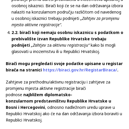
osobnoj iskaznici. Birači koji će se na dan održavanja izbora
nalaziti na konzularnom području različitom od navedenog
u osobnoj iskaznici trebaju podnijeti
„Zahtjev za promjenu
mjesta aktivne registracije“.
2.2. birači koji nemaju osobnu iskaznicu s podatkom o
prebivalište izvan Republike Hrvatske trebaju
podnijeti
„Zahtjev
za
aktivnu registraciju“
kako bi mogli
glasovati u inozemstvu ili u Republici Hrvatskoj.
Birači mogu pregledati svoje podatke upisane u registar
birača na stranici
https://biraci.gov.hr/RegistarBiraca/
.
Zahtjeve za prethodnu/aktivnu registraciju i zahtjeve za
promjenu mjesta aktivne registracije birači
podnose
najbližem diplomatsko-
konzularnom
predstavništvu Republike Hrvatske u
Bosni i Hercegovini
, odnosno nadležnom uredu uprave u
Republici Hrvatskoj ako će na dan održavanja izbora boraviti u
Republici Hrvatskoj.