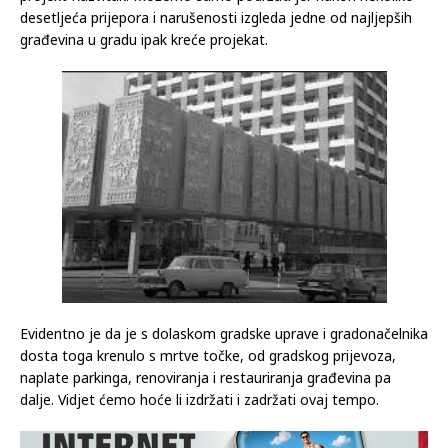
oko rješavanja stambenog pitanja.”
Na osnovu ovog poziva Grada Mostara je razvidno da kreće
projekt Razvitak. Možemo samo podržati jer nakon nekoliko
desetljeća prijepora i narušenosti izgleda jedne od najljepših
građevina u gradu ipak kreće projekat.
Evidentno je da je s dolaskom gradske uprave i gradonačelnika
dosta toga krenulo s mrtve točke, od gradskog prijevoza,