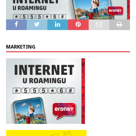
naplate parkinga, renoviranja i restauriranja građevina pa
dalje. Vidjet ćemo hoće li izdržati i zadržati ovaj tempo.
MARKETING