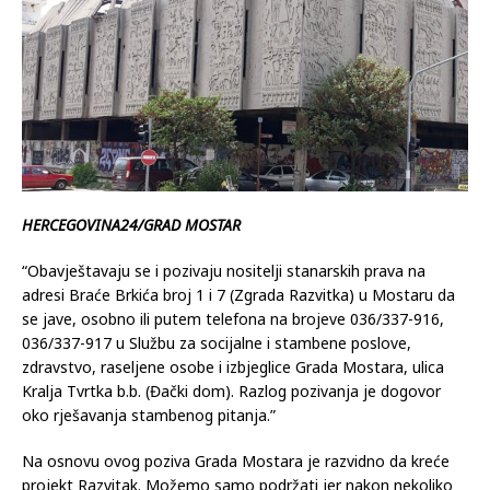
HERCEGOVINA24/GRAD MOSTAR
“Obavještavaju se i pozivaju nositelji stanarskih prava na
adresi Braće Brkića broj 1 i 7 (Zgrada Razvitka) u Mostaru da
se jave, osobno ili putem telefona na brojeve 036/337-916,
036/337-917 u Službu za socijalne i stambene poslove,
zdravstvo, raseljene osobe i izbjeglice Grada Mostara, ulica
Kralja Tvrtka b.b. (Đački dom). Razlog pozivanja je dogovor