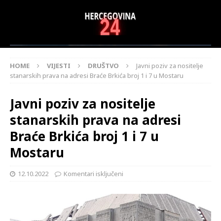
HOME
VIJESTI
DRUŠTVO
Javni poziv za nositelje
stanarskih prava na adresi Braće Brkića broj 1 i 7 u Mostaru
Javni poziv za nositelje
stanarskih prava na adresi
Braće Brkića broj 1 i 7 u
Mostaru
12.10.2022
Komentari isključeni