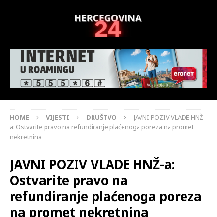
HOME
VIJESTI
DRUŠTVO
JAVNI POZIV VLADE HNŽ-
a: Ostvarite pravo na refundiranje plaćenoga poreza na promet
nekretnina
JAVNI POZIV VLADE HNŽ-a:
Ostvarite pravo na
refundiranje plaćenoga poreza
na promet nekretnina