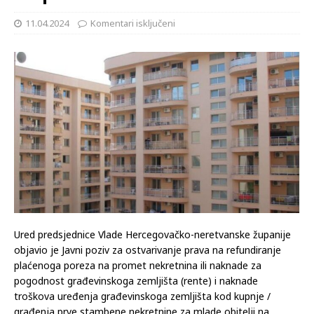
11.04.2024
Komentari isključeni
Ured predsjednice Vlade Hercegovačko-neretvanske županije
objavio je Javni poziv za ostvarivanje prava na refundiranje
plaćenoga poreza na promet nekretnina ili naknade za
pogodnost građevinskoga zemljišta (rente) i naknade
troškova uređenja građevinskoga zemljišta kod kupnje /
građenja prve stambene nekretnine za mlade obitelji na