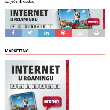
na području Čapljine 1 i na području Čitluka 1 u kojima nije bilo
ozlijeđenih osoba.
MARKETING