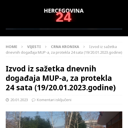
HOME
VIJESTI
CRNA KRONIKA
Izvod iz sažetka
dnevnih događaja MUP-a, za protekla 24 sata (19/20.01.2023.godine)
Izvod iz sažetka dnevnih
događaja MUP-a, za protekla
24 sata (19/20.01.2023.godine)
20.01.2023
Komentari isključeni