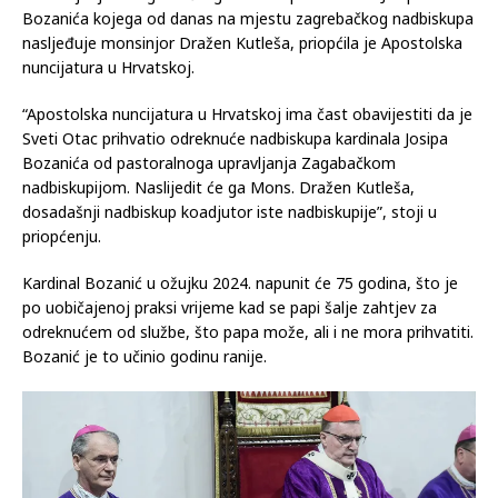
Bozanića kojega od danas na mjestu zagrebačkog nadbiskupa
nasljeđuje monsinjor Dražen Kutleša, priopćila je Apostolska
nuncijatura u Hrvatskoj.
“Apostolska nuncijatura u Hrvatskoj ima čast obavijestiti da je
Sveti Otac prihvatio odreknuće nadbiskupa kardinala Josipa
Bozanića od pastoralnoga upravljanja Zagabačkom
nadbiskupijom. Naslijedit će ga Mons. Dražen Kutleša,
dosadašnji nadbiskup koadjutor iste nadbiskupije”, stoji u
priopćenju.
Kardinal Bozanić u ožujku 2024. napunit će 75 godina, što je
po uobičajenoj praksi vrijeme kad se papi šalje zahtjev za
odreknućem od službe, što papa može, ali i ne mora prihvatiti.
Bozanić je to učinio godinu ranije.