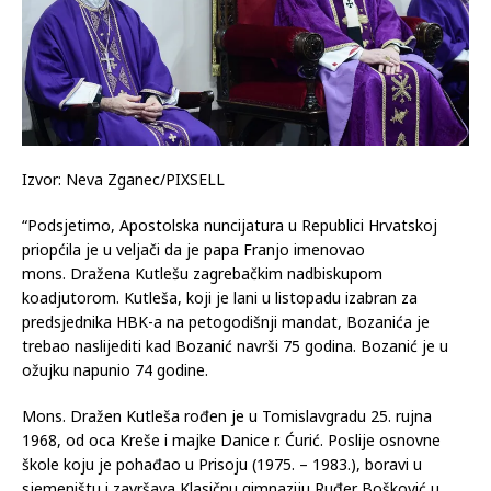
Izvor: Neva Zganec/PIXSELL
“Podsjetimo, Apostolska nuncijatura u Republici Hrvatskoj
priopćila je u veljači da je papa Franjo
imenovao
mons. Dražena Kutlešu zagrebačkim nadbiskupom
koadjutorom. Kutleša, koji je lani u listopadu izabran za
predsjednika HBK-a na petogodišnji mandat, Bozanića je
trebao naslijediti kad Bozanić navrši 75 godina. Bozanić je u
ožujku napunio 74 godine.
Mons. Dražen Kutleša rođen je u Tomislavgradu 25. rujna
1968, od oca Kreše i majke Danice r. Ćurić. Poslije osnovne
škole koju je pohađao u Prisoju (1975. – 1983.), boravi u
sjemeništu i završava Klasičnu gimnaziju Ruđer Bošković u