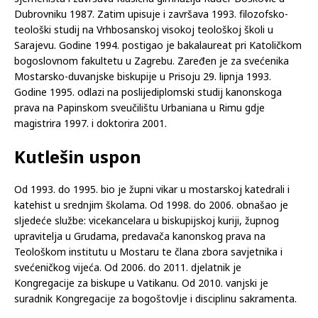
Dubrovniku 1987. Zatim upisuje i završava 1993. filozofsko-
teološki studij na Vrhbosanskoj visokoj teološkoj školi u
Sarajevu. Godine 1994. postigao je bakalaureat pri Katoličkom
bogoslovnom fakultetu u Zagrebu. Zaređen je za svećenika
Mostarsko-duvanjske biskupije u Prisoju 29. lipnja 1993.
Godine 1995. odlazi na poslijediplomski studij kanonskoga
prava na Papinskom sveučilištu Urbaniana u Rimu gdje
magistrira 1997. i doktorira 2001.
Kutlešin uspon
Od 1993. do 1995. bio je župni vikar u mostarskoj katedrali i
katehist u srednjim školama. Od 1998. do 2006. obnašao je
sljedeće službe: vicekancelara u biskupijskoj kuriji, župnog
upravitelja u Grudama, predavača kanonskog prava na
Teološkom institutu u Mostaru te člana zbora savjetnika i
svećeničkog vijeća. Od 2006. do 2011. djelatnik je
Kongregacije za biskupe u Vatikanu. Od 2010. vanjski je
suradnik Kongregacije za bogoštovlje i disciplinu sakramenta.