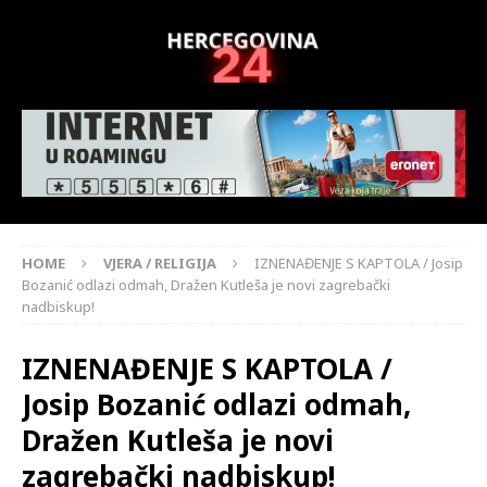
HOME
VJERA / RELIGIJA
IZNENAĐENJE S KAPTOLA / Josip
Bozanić odlazi odmah, Dražen Kutleša je novi zagrebački
nadbiskup!
IZNENAĐENJE S KAPTOLA /
Josip Bozanić odlazi odmah,
Dražen Kutleša je novi
zagrebački nadbiskup!