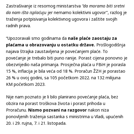
Zastrašivanje iz resornog ministarstva
”da moramo biti sretni
da nam išta isplaćuju
jer nemamo kolektivni ugovor”, razlog je
traženja potpisivanja kolektivnog ugovora i zaštite svojih
radnih prava.
“Upozoravali smo godinama da
naše plaće zaostaju za
plaćama u obrazovanju u ostatku države.
Prošlogodišnja
najava štrajka zaustavljena je povećanjem plaće. To
povećanje je trebalo biti puno ranije. Porast cijena ponovno je
obezvrijedio naša primanja. Prosječna plaća u FBiH je porasla
15 %, inflacija je bila veća od 18 %. Proračun ŽZH je porastao
26 % u ovoj godini, sa 105 početkom 2022. na 132 milijuna
KM početkom 2023.
Nije nam poznato je li bilo planirano povećanje plaća, bez
obzira na porast troškova života i porast prihoda u
Proračunu.
Nismo pozvani na razgovor
nakon niza
ponovljenih traženja sastanka s ministrima u Vladi, upućenih
20. i 29. rujna, 7. i 21. listopada.