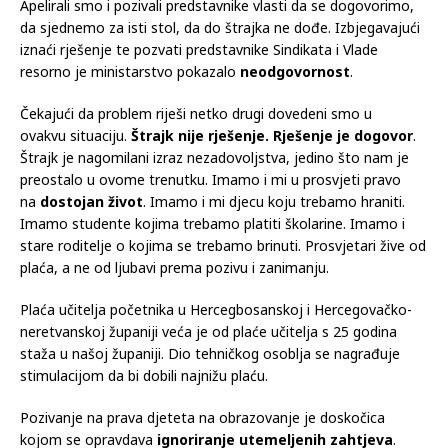
Apelirali smo i pozivali predstavnike vlasti da se dogovorimo,
da sjednemo za isti stol, da do štrajka ne dođe. Izbjegavajući
iznaći rješenje te pozvati predstavnike Sindikata i Vlade
resorno je ministarstvo pokazalo
neodgovornost
.
Čekajući da problem riješi netko drugi dovedeni smo u
ovakvu situaciju.
Štrajk nije rješenje. Rješenje je dogovor
.
Štrajk je nagomilani izraz nezadovoljstva, jedino što nam je
preostalo u ovome trenutku. Imamo i mi u prosvjeti pravo
na
dostojan život
. Imamo i mi djecu koju trebamo hraniti.
Imamo studente kojima trebamo platiti školarine. Imamo i
stare roditelje o kojima se trebamo brinuti. Prosvjetari žive od
plaća, a ne od ljubavi prema pozivu i zanimanju.
Plaća učitelja početnika u Hercegbosanskoj i Hercegovačko-
neretvanskoj županiji veća je od plaće učitelja s 25 godina
staža u našoj županiji. Dio tehničkog osoblja se nagrađuje
stimulacijom da bi dobili najnižu plaću.
Pozivanje na prava djeteta na obrazovanje je doskočica
kojom se opravdava
ignoriranje utemeljenih zahtjeva
.