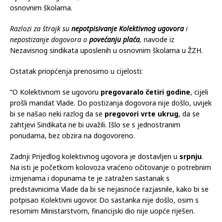
osnovnim školama.
Razlozi za štrajk su
nepotpisivanje Kolektivnog ugovora
i
nepostizanje dogovora o
povećanju plaća
,
navode iz
Nezavisnog sindikata uposlenih u osnovnim školama u ŽZH.
Ostatak priopćenja prenosimo u cijelosti:
“O Kolektivnom se ugovoru
pregovaralo četiri godine
, cijeli
prošli mandat Vlade. Do postizanja dogovora nije došlo, uvijek
bi se našao neki razlog da se
pregovori vrte ukrug
, da se
zahtjevi Sindikata ne bi uvažili. Išlo se s jednostranim
ponudama, bez obzira na dogovoreno.
Zadnji Prijedlog kolektivnog ugovora je dostavljen u
srpnju
.
Na isti je početkom kolovoza vraćeno očitovanje o potrebnim
izmjenama i dopunama te je zatražen sastanak s
predstavnicima Vlade da bi se nejasnoće razjasnile, kako bi se
potpisao Kolektivni ugovor. Do sastanka nije došlo, osim s
resornim Ministarstvom, financijski dio nije uopće riješen.