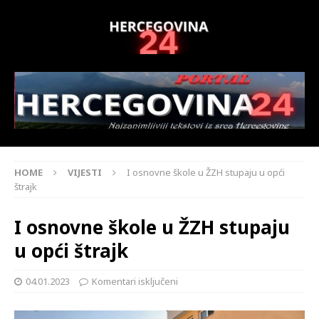
HOME
VIJESTI
I osnovne škole u ŽZH stupaju u opći
štrajk
I osnovne škole u ŽZH stupaju
u opći štrajk
04.01.2023
Komentari isključeni