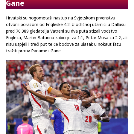
Gane
Hrvatski su nogometaši nastup na Svjetskom prvenstvu
otvorili porazom od Engleske 4:2. U odličnoj utamici u Dallasu
pred 70.389 gledatelja Vatreni su dva puta stizali vodstvo
Engleza, Martin Baturina zabio je za 1:1, Petar Musa za 2:2, ali
nisu uspjeli i treći put te će bodove za ulazak u nokaut fazu
tražiti protiv Paname i Gane.