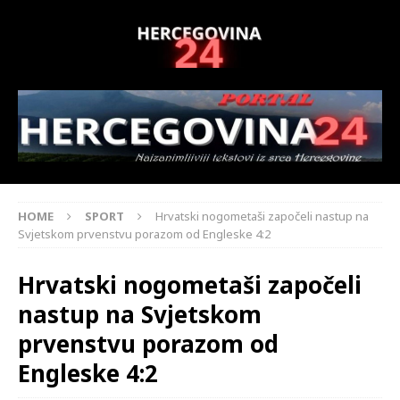
HOME
SPORT
Hrvatski nogometaši započeli nastup na
Svjetskom prvenstvu porazom od Engleske 4:2
Hrvatski nogometaši započeli
nastup na Svjetskom
prvenstvu porazom od
Engleske 4:2