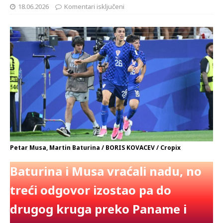
18.06.2026
Komentari isključeni
Petar Musa, Martin Baturina / BORIS KOVACEV / Cropix
Baturina i Musa vraćali nadu, no
treći odgovor izostao pa do
drugog kruga preko Paname i