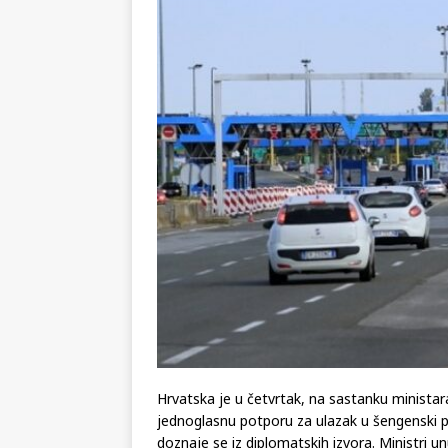
[ 29.07.2026 ]
Na današnji da
(video)
KULTURA
[ 28.07.2026 ]
Uhićen napadač
snimke potjere i hvatanja muš
[ 06.08.2026 ]
Vrhunac toplins
Hrvatska je u četvrtak, na sastanku ministar
jednoglasnu potporu za ulazak u šengenski p
doznaje se iz diplomatskih izvora. Ministri un