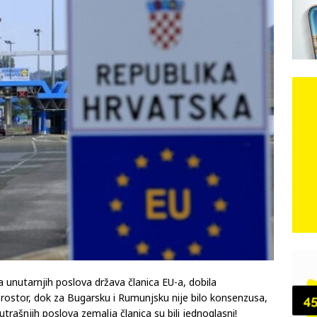
n, 29. srpnja 2018, preminuo je glazbeni genij Oliver Dragojević
 iz Međugorja; ‘Slobodna Dalmacija‘ u posjedu dramatične
karca u polju kod granice!
CRNA KRONIKA
kog vala. Svježije u petak. Negdje stižu i pljuskovi.
VRIJEME
a unutarnjih poslova država članica EU-a, dobila
rostor, dok za Bugarsku i Rumunjsku nije bilo konsenzusa,
utrašnjih poslova zemalja članica su bili jednoglasni!